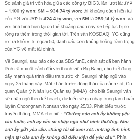
So sánh giá trí vốn hóa giữa các công ty BIG3, lần lượt là:
JYP
– 1.100 tỷ won; SM – 934.74 tỷ won;
thì khoảng cách hiện tại
của YG với
JYP
là
424.4 tỷ won
, với
SM
là
259,14 tỷ won
, và
với tình hình hiện tại có thể khoảng cách này sẽ tiếp tục bị nới
rộng ra thêm trong thời gian tới. Trên sàn KOSDAQ, YG cũng
rớt ra khỏi vị trí ngoài 50, đánh dấu cơn khủng hoảng trầm trọng
của YG về mặt tài chính.
Về Seungri, sau báo cáo của SBS funE, cảnh sát đã ban hành
lệnh cấm xuất cảnh đối với thành viên Big Bang, cho biết đang
đẩy mạnh quá trình điều tra trước khi Seungri nhập ngũ vào
ngày 25 tháng này. Mặt khác trước động thái của cảnh sát, Cơ
quan Quản lý Nhân lực Quân sự (MMA) cho biết Seungri vẫn
sẽ nhập ngũ theo kế hoạch, dự kiến sẽ gia nhập trung tâm huấn
luyện Choongnam Nonsan vào ngày 25/03. Phát biểu trước
truyền thông, MMA cho biết:
“Chừng nào anh ấy không yêu
cầu hoãn, anh ấy vẫn sẽ nhập ngũ như bình thường. Nếu
anh ấy gửi yêu cầu, chúng tôi sẽ xem xét, nhưng tình hình
hiện tại của anh ấy không đủ điều kiện để yêu cầu”.
Phía