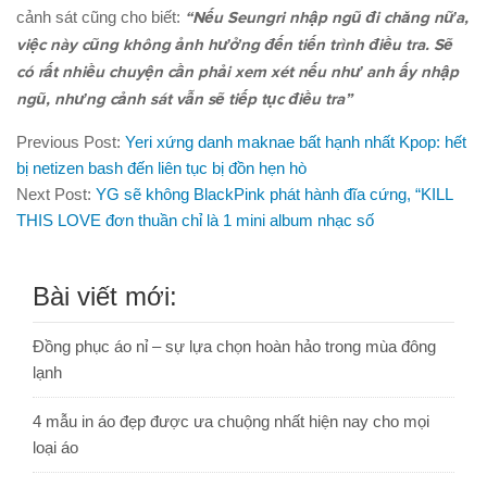
cảnh sát cũng cho biết:
“Nếu Seungri nhập ngũ đi chăng nữa,
việc này cũng không ảnh hưởng đến tiến trình điều tra. Sẽ
có rất nhiều chuyện cần phải xem xét nếu như anh ấy nhập
ngũ, nhưng cảnh sát vẫn sẽ tiếp tục điều tra”
Previous Post:
Yeri xứng danh maknae bất hạnh nhất Kpop: hết
bị netizen bash đến liên tục bị đồn hẹn hò
Next Post:
YG sẽ không BlackPink phát hành đĩa cứng, “KILL
THIS LOVE đơn thuần chỉ là 1 mini album nhạc số
Bài viết mới:
Đồng phục áo nỉ – sự lựa chọn hoàn hảo trong mùa đông
lạnh
4 mẫu in áo đẹp được ưa chuộng nhất hiện nay cho mọi
loại áo