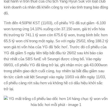
loạt hành vi trốn thuế của chủ tịch Yang Hyun Suk với loạt club
kinh doanh cá nhân đã khiến công ty rơi vào tình trạng báo động
đỏ.
Tính đến 4:50PM KST (11/03), cổ phiếu YG đã sụt giảm -6.100
won tương ứng 14.10% xuống còn 37.150 won, giá trị vốn hóa
thị trường từ 741.1 tỷ won còn 675.6 tỷ won, trung bình bốc hơn
65.5 tỷ won chỉ trong một ngày. So với ngày 25/02, tổng 188.2 tỷ
won giá trị vốn hóa của YG đã ‘bốc hơi’. Trước đó cổ phiếu của
YG đã giảm 5 ngày liên tiếp bắt đầu từ 26/02 sau khi báo cáo
thứ nhất của SBS funE về Seungri được công bố. Vào ngày
08/03, cổ phiếu YG đã tăng trở lại, ghi nhận mức giá 43.000won
trong phiên giao dịch cuối cùng, tuy nhiên lại bắt đầu giảm sau
tin tức cảnh sát liệt Seungri vào ngày 10/03 và đến ngày 11/03,
cổ phiếu càng rớt sâu hơn và không hề có dấu hiệu khởi sắc
trở lại.