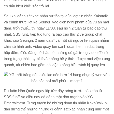
có dấu hiệu khởi sắc trở lại
Sau khi cảnh sát xác nhận sự tồn tại của loạt tin nhắn Kakatalk
và chính thức liệt kê Seungri vào diện nghi phạm của vụ án mại
dâm, trốn thuế…thì ngày 11/03, sau hơn 2 tuần từ báo cáo thứ
nhất, SBS funE tiếp tục tung ra báo cáo thứ 2 về group chat
khác của Seungri, 2 nam ca sĩ và một số người liên quan nhằm
chia sẻ hình ảnh, video quay lén cảnh quan hệ tình dục trong
hộp đêm, điều đáng nói hầu hết những cô gái trong video đều ở
trong trạng thái say bí tỉ và không hề ý thức được mọi việc xung
quanh, tất nhiên bao gồm cả việc không biết mình bị quay lén.
Dư luận Hàn Quốc ngay lập tức dậy sóng trước báo cáo từ
SBS funE và điều này đã đánh một đòn mạnh vào YG
Entertaiment. Từng tuyên bố những đoạn tin nhắn Kaka0talk bị
dàn dựng thế nhưng những gì cảnh sát xác nhận cũng như một