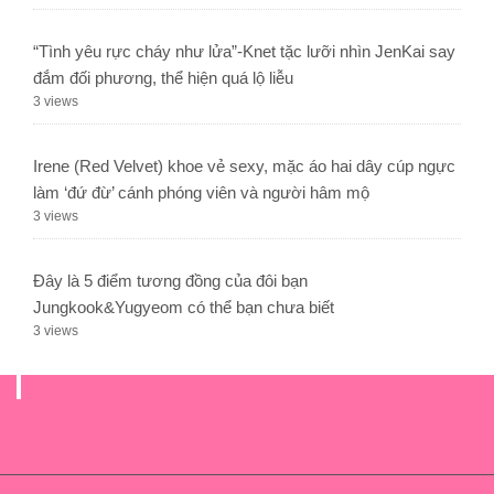
“Tình yêu rực cháy như lửa”-Knet tặc lưỡi nhìn JenKai say
đắm đối phương, thể hiện quá lộ liễu
3 views
Irene (Red Velvet) khoe vẻ sexy, mặc áo hai dây cúp ngực
làm ‘đứ đừ’ cánh phóng viên và người hâm mộ
3 views
Đây là 5 điểm tương đồng của đôi bạn
Jungkook&Yugyeom có thể bạn chưa biết
3 views
.