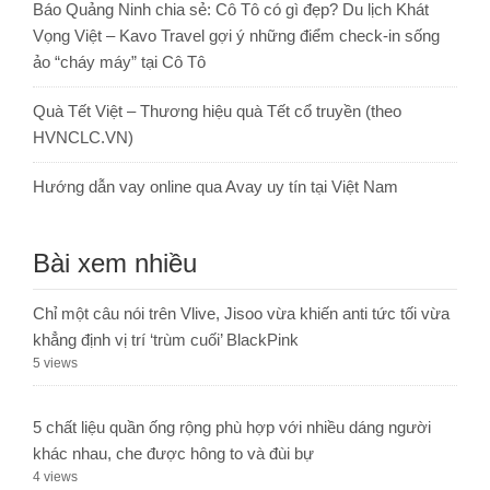
Báo Quảng Ninh chia sẻ: Cô Tô có gì đẹp? Du lịch Khát
Vọng Việt – Kavo Travel gợi ý những điểm check-in sống
ảo “cháy máy” tại Cô Tô
Quà Tết Việt – Thương hiệu quà Tết cổ truyền (theo
HVNCLC.VN)
Hướng dẫn vay online qua Avay uy tín tại Việt Nam
Bài xem nhiều
Chỉ một câu nói trên Vlive, Jisoo vừa khiến anti tức tối vừa
khẳng định vị trí ‘trùm cuối’ BlackPink
5 views
5 chất liệu quần ống rộng phù hợp với nhiều dáng người
khác nhau, che được hông to và đùi bự
4 views