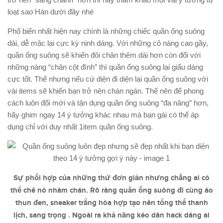
loạt sao Hàn dưới đây nhé
Phổ biến nhất hiện nay chính là những chiếc quần ống suông
dài, dễ mặc lại cực kỳ nịnh dáng. Với những cô nàng cao gầy,
quần ống suông sẽ khiến đôi chân thêm dài hơn còn đối với
những nàng “chân cột đình” thì quần ống suông lại giấu dáng
cực tốt. Thế nhưng nếu cứ diện đi diện lại quần ống suông với
vài items sẽ khiến bạn trở nên chán ngán. Thế nên để phong
cách luôn đổi mới và tận dụng quần ống suông “đa năng” hơn,
hãy ghim ngay 14 ý tưởng khác nhau mà bạn gái có thể áp
dụng chỉ với duy nhất 1item quần ống suông.
Sự phối hợp của những thứ đơn giản nhưng chẳng ai có
thể chê nó nhàm chán. Rõ ràng quần ống suông đi cùng áo
thun đen, sneaker trắng hòa hợp tạo nên tổng thể thanh
lịch, sang trọng . Ngoài ra khả năng kéo dân hack dáng ai