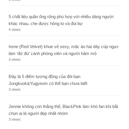
5 chất liệu quần ống rộng phù hợp với nhiều dáng người
khác nhau, che được hông to và đùi bự
4 views
Irene (Red Velvet) khoe vẻ sexy, mặc áo hai dây cúp ngực
làm ‘đứ đừ’ cánh phóng viên và người hâm mộ
3 views
Đây là 5 điểm tương đồng của đôi bạn
Jungkook&Yugyeom có thể bạn chưa biết
3 views
Jennie không còn thắng thế, BlackPink làm khó fan khi bắt
chọn ai là người đẹp nhất nhóm
3 views