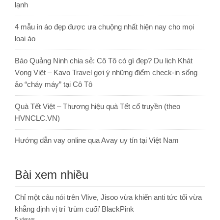
lạnh
4 mẫu in áo đẹp được ưa chuộng nhất hiện nay cho mọi
loại áo
Báo Quảng Ninh chia sẻ: Cô Tô có gì đẹp? Du lịch Khát
Vọng Việt – Kavo Travel gợi ý những điểm check-in sống
ảo “cháy máy” tại Cô Tô
Quà Tết Việt – Thương hiệu quà Tết cổ truyền (theo
HVNCLC.VN)
Hướng dẫn vay online qua Avay uy tín tại Việt Nam
Bài xem nhiều
Chỉ một câu nói trên Vlive, Jisoo vừa khiến anti tức tối vừa
khẳng định vị trí ‘trùm cuối’ BlackPink
5 views