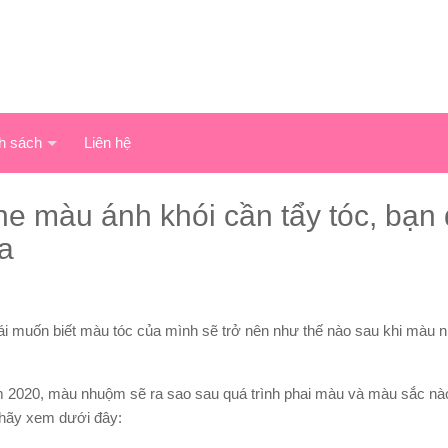
h sách
Liên hệ
ne màu ánh khói cần tẩy tóc, bạn
a
 gái muốn biết màu tóc của mình sẽ trở nên như thế nào sau khi màu 
 2020, màu nhuộm sẽ ra sao sau quá trình phai màu và màu sắc nào
ì hãy xem dưới đây: