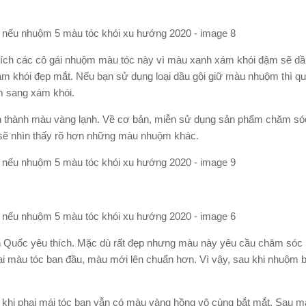
hích các cô gái nhuộm màu tóc này vì màu xanh xám khói đậm sẽ d
m khói đẹp mắt. Nếu bạn sử dụng loại dầu gội giữ màu nhuộm thì quá
m sang xám khói.
yển thành màu vàng lạnh. Về cơ bản, miễn sử dụng sản phẩm chăm só
i sẽ nhìn thấy rõ hơn những màu nhuộm khác.
n Quốc yêu thích. Mặc dù rất đẹp nhưng màu này yêu cầu chăm sóc r
hai màu tóc ban đầu, màu mới lên chuẩn hơn. Vì vậy, sau khi nhuộm 
 khi phai mái tóc bạn vẫn có màu vàng hồng vô cùng bắt mắt. Sau 