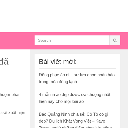
 đã
Bài viết mới:
Đồng phục áo nỉ – sự lựa chọn hoàn hảo
trong mùa đông lạnh
nhuộm phai
4 mẫu in áo đẹp được ưa chuộng nhất
hiện nay cho mọi loại áo
 sẽ xuất hiện
Báo Quảng Ninh chia sẻ: Cô Tô có gì
đẹp? Du lịch Khát Vọng Việt – Kavo
Travel gợi ý những điểm check-in sống