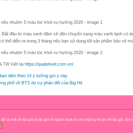
. Bắt đầu từ màu xanh đậm sẽ dần chuyển sang màu xanh lạnh có án
 có thể diễn ra trong 3 tháng nếu bạn sử dụng tốt sản phẩm bảo vệ m
Tết Việt tại
https://quatetviet.com.vn/
bạn diện theo 14 ý tưởng gợi ý này
ng phố về BTS do sự phản đối của Big Hit
lại link về bài gốc hoặc ghi rõ nguồn iluvk.vn như một sự tri ân với tác giả. Xin 