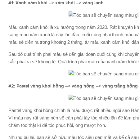
#1: Xanh xám khói –> xám khói –> vàng lạnh
Màu xanh xám khói là xu hướng trong năm 2020. Rất khuyến k
sang màu xám xanh lá cây lúc đầu, cuối cùng phai thành màu xá
màu sẽ diễn ra trong khoảng 2 tháng, từ màu xanh xám khói đậ
Sau đó quá trình phai màu sẽ đến giai đoạn cuối cùng khi chu
sắc phai ra sẽ không tệ. Quá trình phai màu của xanh xám khó
#2: Pastel vàng khói hồng –> vàng hồng –> vàng trắng hồng
Pastel vàng khói hồng chính là màu được rất nhiều ngôi sao Hà
Vì màu này rất sáng nên sẽ cần phải tẩy tóc nhiều lần để làm p
chăm tóc thật kĩ để tóc phục hồi, óng mượt hơn.
Nhưng bù lại, bạn sẽ sở hữu màu tóc siêu đẹp mắt và kể cả sau