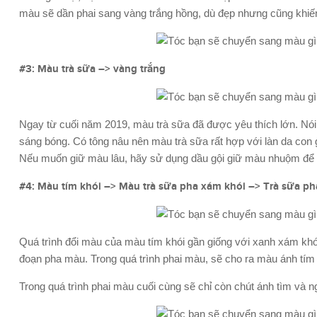
màu sẽ dần phai sang vàng trắng hồng, dù đẹp nhưng cũng khiến
#3: Màu trà sữa –> vàng trắng
Ngay từ cuối năm 2019, màu trà sữa đã được yêu thích lớn. Nói
sáng bóng. Có tông nâu nên màu trà sữa rất hợp với làn da con
Nếu muốn giữ màu lâu, hãy sử dụng dầu gội giữ màu nhuộm để
#4: Màu tím khói –> Màu trà sữa pha xám khói –> Trà sữa p
Quá trình đổi màu của màu tím khói gần giống với xanh xám khó
đoạn pha màu. Trong quá trình phai màu, sẽ cho ra màu ánh tím
Trong quá trình phai màu cuối cùng sẽ chỉ còn chút ánh tìm và 