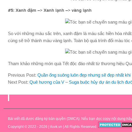
#5: Xanh đậm –> Xanh lạnh –> vàng lạnh
So với những màu sắc trên, xanh đậm là màu sắc hiền hòa nhất
cùng sẽ trở thành màu vàng lạnh. Toàn bộ quá trình đổi màu tóc
Tham khảo những món quà Tết độc đáo nhất từ thương hiệu Quà 
Previous Post:
Quần ống suông luôn đẹp nhưng sẽ đẹp nhất khi 
Next Post:
Quê hương của V – Suga buộc hủy dự án du lịch đườ
.
Bài viết đã được đăng ký bản quyền (DMCA). Nếu bạn đọc copy nội dung hãy để 
Copyright © 2022 - 2026 | iluvk.vn | All Rights Reserved.