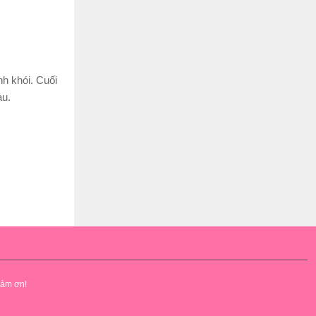
h khói. Cuối
àu.
cảm ơn!