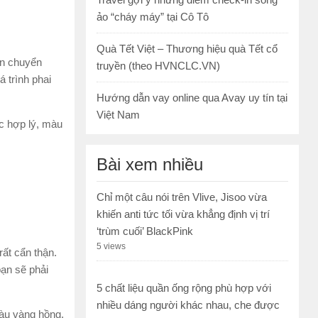
ảo “cháy máy” tại Cô Tô
Quà Tết Việt – Thương hiệu quà Tết cổ
ần chuyển
truyền (theo HVNCLC.VN)
 trình phai
Hướng dẫn vay online qua Avay uy tín tại
Việt Nam
c hợp lý, màu
Bài xem nhiều
Chỉ một câu nói trên Vlive, Jisoo vừa
khiến anti tức tối vừa khẳng định vị trí
‘trùm cuối’ BlackPink
5 views
ất cẩn thận.
bạn sẽ phải
5 chất liệu quần ống rộng phù hợp với
nhiều dáng người khác nhau, che được
màu vàng hồng,