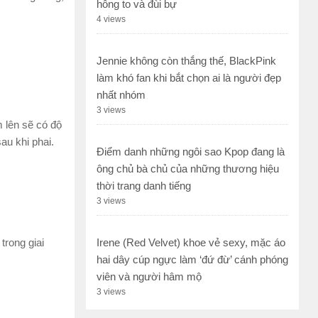
hông to và đùi bự
4 views
Jennie không còn thắng thế, BlackPink
làm khó fan khi bắt chọn ai là người đẹp
nhất nhóm
3 views
 lên sẽ có độ
au khi phai.
Điểm danh những ngôi sao Kpop đang là
ông chủ bà chủ của những thương hiệu
thời trang danh tiếng
3 views
rong giai
Irene (Red Velvet) khoe vẻ sexy, mặc áo
hai dây cúp ngực làm ‘đứ đừ’ cánh phóng
viên và người hâm mộ
3 views