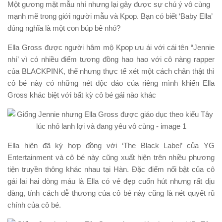
Một gương mặt mẫu nhí nhưng lại gây được sự chú ý vô cùng
mạnh mẽ trong giới người mẫu và Kpop. Bạn có biết ‘Baby Ella’
đúng nghĩa là một con búp bê nhỏ?
Ella Gross được người hâm mộ Kpop ưu ái với cái tên “Jennie
nhí’ vì có nhiều điểm tương đồng hao hao với cô nàng rapper
của BLACKPINK, thế nhưng thực tế xét một cách chân thật thì
cô bé này có những nét độc đáo của riêng mình khiến Ella
Gross khác biệt với bất kỳ cô bé gái nào khác
Ella hiện đã ký hợp đồng với ‘The Black Label’ của YG
Entertainment và cô bé này cũng xuất hiện trên nhiều phương
tiện truyền thông khác nhau tại Hàn. Đặc điểm nổi bật của cô
gái lai hai dòng máu là Ella có vẻ đẹp cuốn hút nhưng rất dịu
dàng, tính cách dễ thương của cô bé này cũng là nét quyết rũ
chính của cô bé.