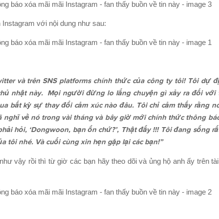
 Instagram với nội dung như sau:
itter và trên SNS platforms chính thức của công ty tôi! Tôi dự đ
ủ nhật này. Mọi người đừng lo lắng chuyện gì xảy ra đối với 
qua bất kỳ sự thay đổi cảm xúc nào đâu. Tôi chỉ cảm thấy rằng 
 đã nghĩ về nó trong vài tháng và bây giờ mới chính thức thông bá
ải hỏi, ‘Dongwoon, bạn ổn chứ?’, Thật đấy !!! Tôi đang sống rất 
ủa tôi nhé. Và cuối cùng xin hẹn gặp lại các bạn!”
ư vậy rồi thì từ giờ các bạn hãy theo dõi và ủng hộ anh ấy trên tài