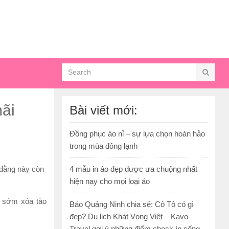
mãi
Bài viết mới:
Đồng phục áo nỉ – sự lựa chọn hoàn hảo
trong mùa đông lạnh
 đằng này còn
4 mẫu in áo đẹp được ưa chuộng nhất
hiện nay cho mọi loại áo
ẽ sớm xóa tào
Báo Quảng Ninh chia sẻ: Cô Tô có gì
đẹp? Du lịch Khát Vọng Việt – Kavo
Travel gợi ý những điểm check-in sống