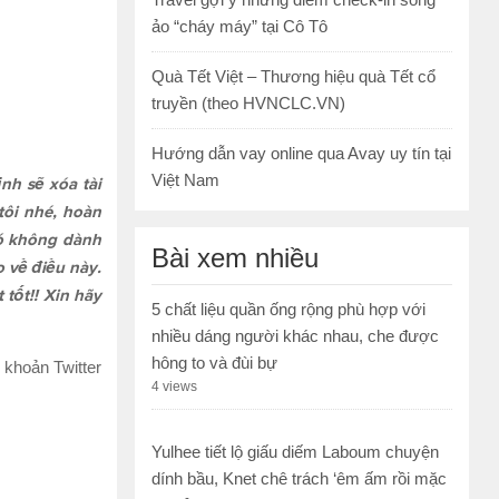
ảo “cháy máy” tại Cô Tô
Quà Tết Việt – Thương hiệu quà Tết cổ
truyền (theo HVNCLC.VN)
Hướng dẫn vay online qua Avay uy tín tại
Việt Nam
ịnh sẽ xóa tài
tôi nhé, hoàn
nó không dành
Bài xem nhiều
o về điều này.
tốt!! Xin hãy
5 chất liệu quần ống rộng phù hợp với
nhiều dáng người khác nhau, che được
hông to và đùi bự
 khoản Twitter
4 views
Yulhee tiết lộ giấu diếm Laboum chuyện
dính bầu, Knet chê trách ‘êm ấm rồi mặc