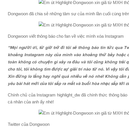
Dongwoon đã chia sẻ những tâm sự của mình lần cuối cùng trên
Dongwoon viết thông báo cho fan về việc mình xóa Instagram
“Mọi người ơi, từ giờ trở đi tôi sẽ thông báo tin tức qua Tw
khoảng Instagram này của mình vào khoảng thứ bảy hoặc ch
toàn không có chuyện gì xảy ra đâu và tôi cũng không trải 
cho tôi, tôi không tìm được sự giải trí nào từ nó. Vì vậy tôi
Xin đừng lo lắng hay nghĩ quá nhiều về nó nhé! Không cần ph
yêu bài hát mới của tôi sắp ra mắt và buổi hòa nhạc sắp tới c
Chính chủ của Instagram highlight_dw đã chính thức thông báo nh
cá nhân của anh ấy nhé!
Twitter của Dongwoon