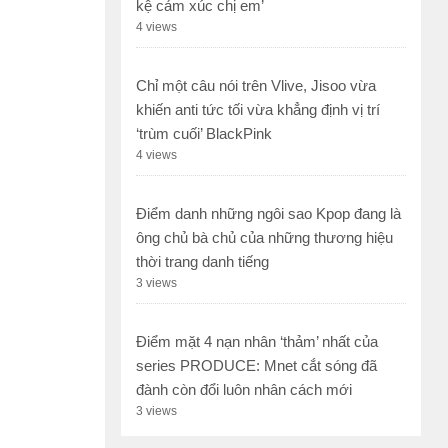
kệ cảm xúc chị em’
4 views
Chỉ một câu nói trên Vlive, Jisoo vừa
khiến anti tức tối vừa khẳng định vị trí
‘trùm cuối’ BlackPink
4 views
Điểm danh những ngôi sao Kpop đang là
ông chủ bà chủ của những thương hiệu
thời trang danh tiếng
3 views
Điểm mặt 4 nạn nhân ‘thảm’ nhất của
series PRODUCE: Mnet cắt sóng đã
đành còn đổi luôn nhân cách mới
3 views