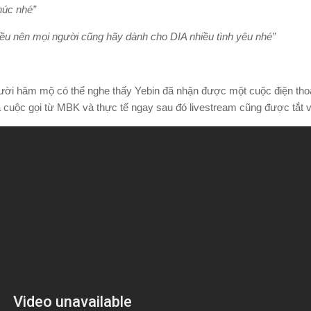
húc nhé”
iều nên mọi người cũng hãy dành cho DIA nhiều tình yêu nhé”
ười hâm mộ có thể nghe thấy Yebin đã nhận được một cuộc điện thoại
là cuộc gọi từ MBK và thực tế ngay sau đó livestream cũng được tắt 