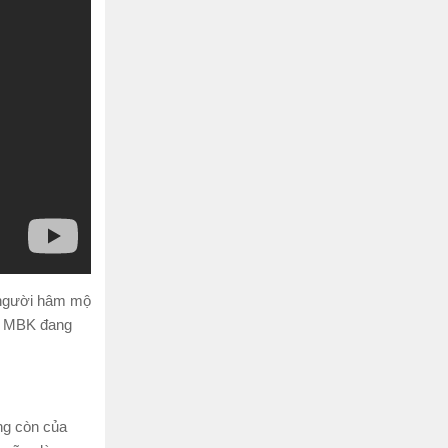
n người hâm mộ
g, MBK đang
ng còn của