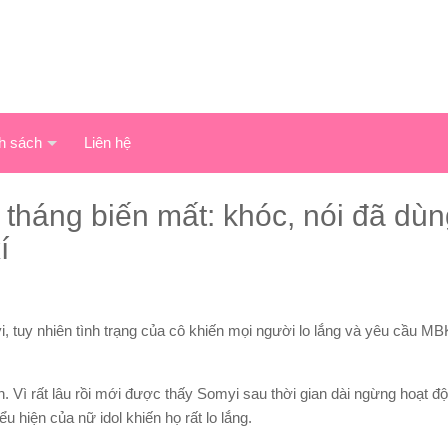
h sách
Liên hệ
 tháng biến mất: khóc, nói đã dù
í
 tuy nhiên tình trạng của cô khiến mọi người lo lắng và yêu cầu MBK
n. Vì rất lâu rồi mới được thấy Somyi sau thời gian dài ngừng hoạt 
hiện của nữ idol khiến họ rất lo lắng.