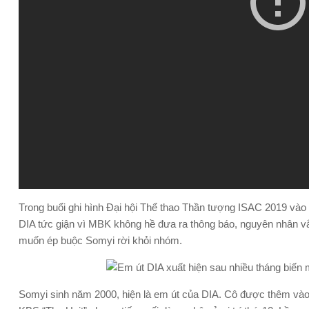
Trong buổi ghi hình Đại hội Thể thao Thần tượng ISAC 2019 vào 
DIA tức giận vì MBK không hề đưa ra thông báo, nguyên nhân 
muốn ép buộc Somyi rời khỏi nhóm.
Somyi sinh năm 2000, hiện là em út của DIA. Cô được thêm vào