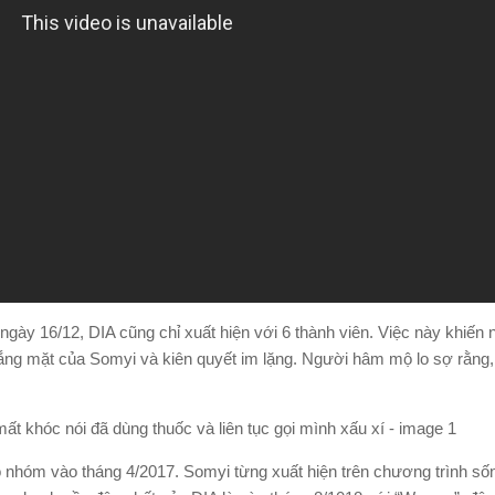
ngày 16/12, DIA cũng chỉ xuất hiện với 6 thành viên. Việc này khiế
vắng mặt của Somyi và kiên quyết im lặng. Người hâm mộ lo sợ rằn
 nhóm vào tháng 4/2017. Somyi từng xuất hiện trên chương trình số