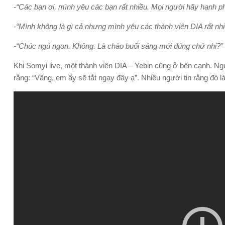
-“Các bạn ơi, mình yêu các bạn rất nhiều. Mọi người hãy hạnh p
-“Mình không là gì cả nhưng mình yêu các thành viên DIA rất nh
-“Chúc ngủ ngon. Không. Là chào buổi sáng mới đúng chứ nhỉ?”
Khi Somyi live, một thành viên DIA – Yebin cũng ở bên cạnh. Ng
rằng: “Vâng, em ấy sẽ tắt ngay đây ạ”. Nhiều người tin rằng đó 