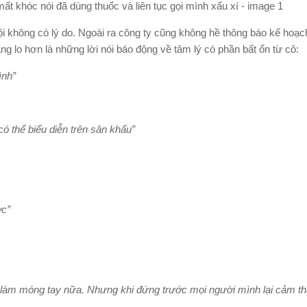
 không có lý do. Ngoài ra công ty cũng không hề thông báo kế hoạc
g lo hơn là những lời nói báo động về tâm lý có phần bất ổn từ cô:
ình”
ó thể biểu diễn trên sân khấu”
ợc”
i làm móng tay nữa. Nhưng khi đứng trước mọi người mình lại cảm th