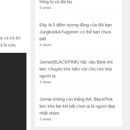
hông to và đùi bự
4 views
Đây là 5 điểm tương đồng của đôi bạn
Jungkook&Yugyeom có thể bạn chưa
 và trả lời
biết
và bị xóa.
4 views
Jennie(BLACKPINK) hắc não Blink khi
làm ‘chuyện khó hiểu’ với chú chó nhà
người ta
3 views
Jennie không còn thắng thế, BlackPink
làm khó fan khi bắt chọn ai là người đẹp
nhất nhóm
3 views