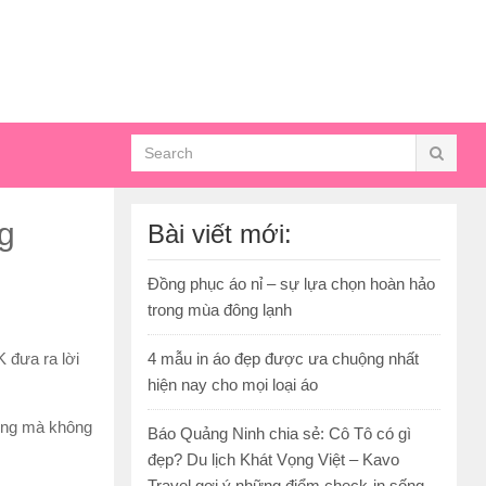
ng
Bài viết mới:
Đồng phục áo nỉ – sự lựa chọn hoàn hảo
trong mùa đông lạnh
 đưa ra lời
4 mẫu in áo đẹp được ưa chuộng nhất
hiện nay cho mọi loại áo
động mà không
Báo Quảng Ninh chia sẻ: Cô Tô có gì
đẹp? Du lịch Khát Vọng Việt – Kavo
Travel gợi ý những điểm check-in sống