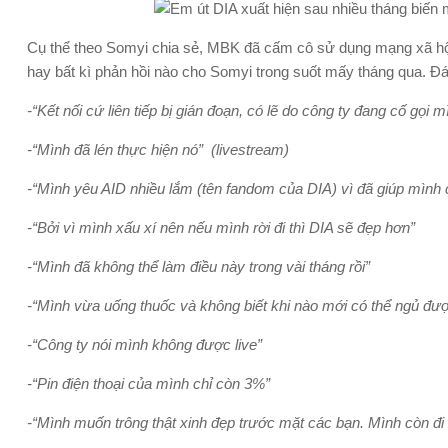
Cụ thể theo Somyi chia sẻ, MBK đã cấm cô sử dụng mạng xã hội
hay bất kì phản hồi nào cho Somyi trong suốt mấy tháng qua. Đán
-“Kết nối cứ liên tiếp bị gián đoạn, có lẽ do công ty đang cố gọi m
-“Mình đã lén thực hiện nó” (livestream)
-“Mình yêu AID nhiều lắm (tên fandom của DIA) vì đã giúp mình c
-“Bởi vì mình xấu xí nên nếu mình rời đi thì DIA sẽ đẹp hơn”
-“Mình đã không thể làm điều này trong vài tháng rồi”
-“Mình vừa uống thuốc và không biết khi nào mới có thể ngủ đư
-“Công ty nói mình không được live”
-“Pin điện thoại của mình chỉ còn 3%”
-“Mình muốn trông thật xinh đẹp trước mặt các bạn. Mình còn đ