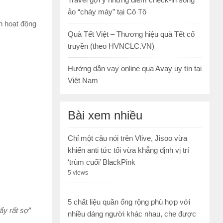
ảo “cháy máy” tại Cô Tô
h hoạt động
Quà Tết Việt – Thương hiệu quà Tết cổ
truyền (theo HVNCLC.VN)
Hướng dẫn vay online qua Avay uy tín tại
Việt Nam
Bài xem nhiều
Chỉ một câu nói trên Vlive, Jisoo vừa
khiến anti tức tối vừa khẳng định vị trí
‘trùm cuối’ BlackPink
5 views
5 chất liệu quần ống rộng phù hợp với
ấy rất sợ”
nhiều dáng người khác nhau, che được