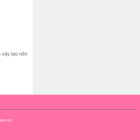
à váy tạo nên
cảm ơn!