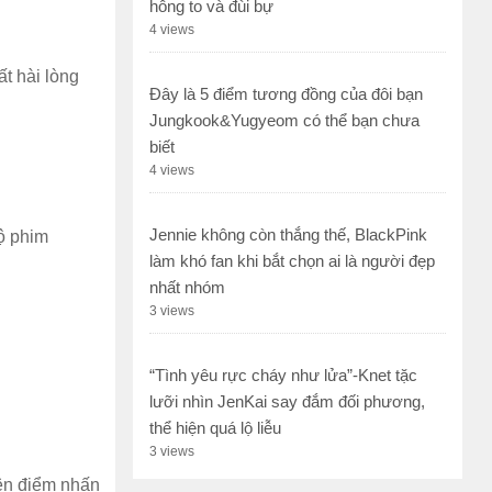
hông to và đùi bự
4 views
ất hài lòng
Đây là 5 điểm tương đồng của đôi bạn
Jungkook&Yugyeom có thể bạn chưa
biết
4 views
Jennie không còn thắng thế, BlackPink
ộ phim
làm khó fan khi bắt chọn ai là người đẹp
nhất nhóm
3 views
“Tình yêu rực cháy như lửa”-Knet tặc
lưỡi nhìn JenKai say đắm đối phương,
thể hiện quá lộ liễu
3 views
nên điểm nhấn