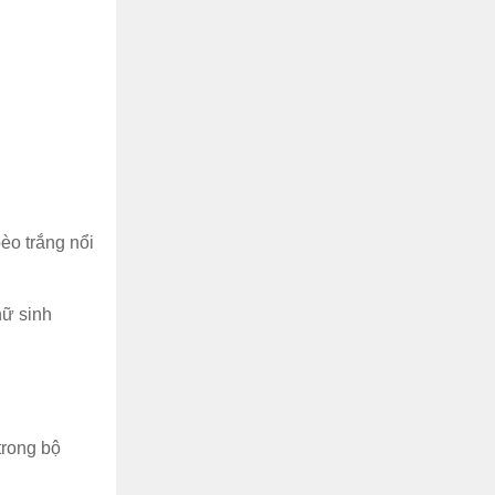
èo trắng nổi
nữ sinh
trong bộ