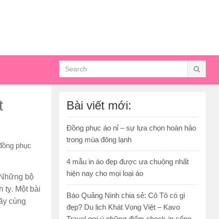
t
Bài viết mới:
Đồng phục áo nỉ – sự lựa chọn hoàn hảo
trong mùa đông lạnh
 đồng phục
4 mẫu in áo đẹp được ưa chuộng nhất
hiện nay cho mọi loại áo
. Những bộ
 tỵ. Một bài
Báo Quảng Ninh chia sẻ: Cô Tô có gì
hãy cùng
đẹp? Du lịch Khát Vọng Việt – Kavo
Travel gợi ý những điểm check-in sống