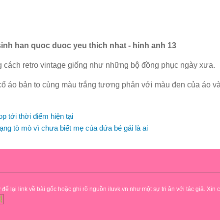
 cách retro vintage giống như những bộ đồng phục ngày xưa.
, cổ áo bản to cùng màu trắng tương phản với màu đen của áo v
p tới thời điểm hiện tại
ng tò mò vì chưa biết mẹ của đứa bé gái là ai
lại link về bài gốc hoặc ghi rõ nguồn iluvk.vn như một sự tri ân với tác giả. Xin 