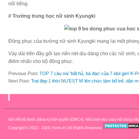
nổi tiếng.
# Trường trung học nữ sinh Kyungki
Đồng phục của trường nữ sinh Kyungki mang lại một phong
Váy dài trên đầu gối tạo nên nét dịu dàng cho các nữ sinh
điểm nhấn cho bộ đồng phục.
Previous Post:
TOP 7 câu nói ‘bất hủ, bá đạo’ của 7 idol giới K-Po
Next Post:
Trai đẹp 1 thời NU’EST M lên chức làm bố trẻ, dân mạ
.
Bài viết đã được đăng ký bản quyền (DMCA). Nếu bạn đọc copy nội dung hãy để 
Copyright © 2022 - 2026 | iluvk.vn | All Rights Reserved.