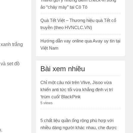
ảo “cháy máy” tại Cô Tô
Quà Tết Việt – Thương hiệu quà Tết cổ
truyền (theo HVNCLC.VN)
Hướng dẫn vay online qua Avay uy tín tại
 xanh trắng
Việt Nam
 và set đồ
Bài xem nhiều
Chỉ một câu nói trên Vlive, Jisoo vừa
khiến anti tức tối vừa khẳng định vị trí
‘trùm cuối’ BlackPink
5 views
5 chất liệu quần ống rộng phù hợp với
nhiều dáng người khác nhau, che được
n.