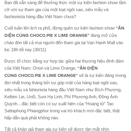
Bạn đã sẵn sàng để thưởng thức một sự kiện fashion show tầm
cỡ với sự tham gia của một loạt ngôi sao, siêu mẫu và
fashionista hàng đầu Việt Nam chưa?
Cuối tuần lên lịch ra phố, đừng quên sự kiện fashion show
“ĂN
DIỆN CÙNG CHOCO.PIE X LIME ORANGE”
đang mở cửa
chào đón tất cả mọi người đến tham gia tại Vạn Hạnh Mall vào
lúc 18h tối nay (30/11)
Được tổ chức bằng sự hợp tác giữa hai thương hiệu đình đám
của Việt Nam: Orion và Lime Orange,
“ĂN DIỆN
CÙNG CHOCO.PIE X LIME ORANGE”
sẽ là sự kiện đáng mong
đợi nhất trong tháng bởi sự góp mặt của hàng loạt ngôi sao,
siêu mẫu và fahionista hàng đầu Việt Nam như Bích Phương,
Kelbim Lie, Uni5, Suni Hạ Linh, Phí Phương Anh, Đồng Ánh
Quỳnh…đặc biệt còn có sự xuất hiện của “Hoàng tử” Tao
Sattaphong Phiangphor trong vai trò khách mời đặc biệt, thật
hấp dẫn quá phải không nào.
Tất cả khán giả tham gia sự kiện sẽ được tận mắt nhìn