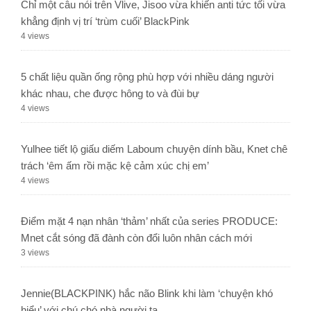
Chỉ một câu nói trên Vlive, Jisoo vừa khiến anti tức tối vừa
khẳng định vị trí ‘trùm cuối’ BlackPink
4 views
5 chất liệu quần ống rộng phù hợp với nhiều dáng người
khác nhau, che được hông to và đùi bự
4 views
Yulhee tiết lộ giấu diếm Laboum chuyện dính bầu, Knet chê
trách ‘êm ấm rồi mặc kệ cảm xúc chị em’
4 views
Điểm mặt 4 nạn nhân ‘thảm’ nhất của series PRODUCE:
Mnet cắt sóng đã đành còn đổi luôn nhân cách mới
3 views
Jennie(BLACKPINK) hắc não Blink khi làm ‘chuyện khó
hiểu’ với chú chó nhà người ta