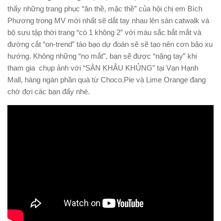
thấy những trang phục “ăn thề, mặc thề” của hội chị em Bích
Phương trong MV mới nhất sẽ dắt tay nhau lên sàn catwalk và
bộ sưu tập thời trang “có 1 không 2” với màu sắc bắt mắt và
đường cắt “on-trend” táo bạo dự đoán sẽ sẽ tạo nên cơn bão xu
hướng. Không những “no mắt”, bạn sẽ được “nặng tay” khi
tham gia chụp ảnh với “SÂN KHẤU KHỦNG” tại Vạn Hạnh
Mall, hàng ngàn phần quà từ Choco.Pie và Lime Orange đang
chờ đợi các bạn đấy nhé.