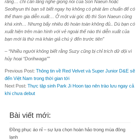
rằng… chỉ cần lắng nghe giọng nói của Son Naeun hoặc
Seolhyun thì bạn sẽ biết ngay họ không có phát âm chuẩn để có
thể tham gia diễn xuất… Ở một vài góc độ thì Son Naeun cũng
khá xinh… Nhưng bấy nhiêu đó hoàn toàn không đủ.. Dù bạn có
xuất hiện trên màn hình với vẻ ngoài thế nào thì diễn xuất của
bạn mới là thứ mà khán giả chú ý đến trước tiên”
– “Nhiều người không biết rằng Suzy cũng bị chỉ trích dữ dội vì
hủy hoại “Dorihwaga””
Previous Post:
Thông tin về Red Velvet và Super Junior D&E sẽ
đến Việt Nam trong thời gian tới
Next Post:
Thực tập sinh Park Ji Hoon tạo nên trào lưu ngay cả
khi chưa debut
Bài viết mới:
Đồng phục áo nỉ – sự lựa chọn hoàn hảo trong mùa đông
lạnh