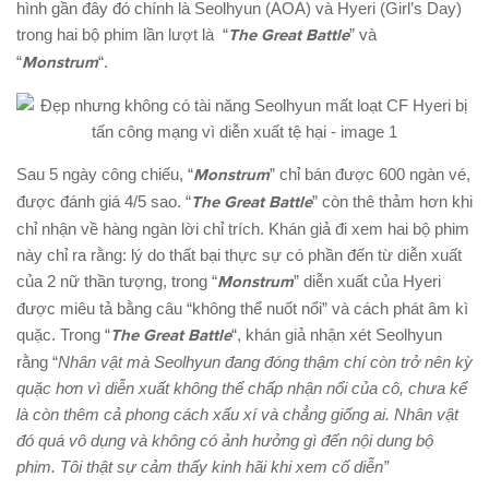
hình gần đây đó chính là Seolhyun (AOA) và Hyeri (Girl’s Day)
trong hai bộ phim lần lượt là “
The Great Battle
” và
“
Monstrum
“.
Sau 5 ngày công chiếu, “
Monstrum
” chỉ bán được 600 ngàn vé,
được đánh giá 4/5 sao. “
The Great Battle
” còn thê thảm hơn khi
chỉ nhận về hàng ngàn lời chỉ trích. Khán giả đi xem hai bộ phim
này chỉ ra rằng: lý do thất bại thực sự có phần đến từ diễn xuất
của 2 nữ thần tượng, trong “
Monstrum
” diễn xuất của Hyeri
được miêu tả bằng câu “không thể nuốt nổi” và cách phát âm kì
quặc. Trong “
The Great Battle
“, khán giả nhận xét Seolhyun
rằng “
Nhân vật mà Seolhyun đang đóng thậm chí còn trở nên kỳ
quặc hơn vì diễn xuất không thể chấp nhận nổi của cô, chưa kể
là còn thêm cả phong cách xấu xí và chẳng giống ai. Nhân vật
đó quá vô dụng và không có ảnh hưởng gì đến nội dung bộ
phim. Tôi thật sự cảm thấy kinh hãi khi xem cổ diễn”