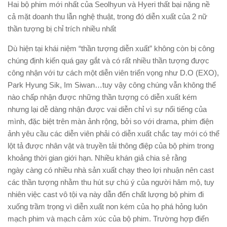
Hai bộ phim mới nhất của Seolhyun và Hyeri thất bại nặng nề
cả mặt doanh thu lẫn nghệ thuật, trong đó diễn xuất của 2 nữ
thần tượng bị chỉ trích nhiều nhất
Dù hiện tại khái niệm “thần tượng diễn xuất” không còn bị công
chúng định kiến quá gay gắt và có rất nhiều thần tượng được
công nhận với tư cách một diễn viên triển vọng như D.O (EXO),
Park Hyung Sik, Im Siwan…tuy vậy công chúng vẫn không thể
nào chấp nhận được những thần tượng có diễn xuất kém
nhưng lại dễ dàng nhận được vai diễn chỉ vì sự nổi tiếng của
mình, đặc biệt trên màn ảnh rộng, bởi so với drama, phim điện
ảnh yêu cầu các diễn viên phải có diễn xuất chắc tay mới có thể
lột tả được nhân vật và truyền tải thông điệp của bộ phim trong
khoảng thời gian giới hạn. Nhiều khán giả chia sẻ rằng
ngày càng có nhiều nhà sản xuất chạy theo lợi nhuận nên cast
các thần tượng nhằm thu hút sự chú ý của người hâm mộ, tuy
nhiên việc cast vô tội vạ này dẫn đến chất lượng bộ phim đi
xuống trầm trọng vì diễn xuất non kém của họ phá hỏng luôn
mạch phim và mạch cảm xúc của bộ phim. Trường hợp điển