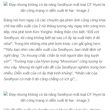
Đáng nói hơn ngay cả các chuyên gia phim ảnh cũng công khai
chê bai diễn xuất của 2 nữ thâng tượng này ngay trên sóng trực
tiếp, nhà phê bình Kim Yongho thẳng thắn cho biết: “
Đối với
Seolhyun, tôi cũng không biết tại sao cô ấy lại xuất hiện ở đó
nữa!
“. Trong khi những nhà phê bình khác còn gắt gỏng hơn:
“
“Nếu bạn nhìn vào diễn xuất của Seolhyun, bạn nhất định sẽ
nghĩ rằng: “Jo Insung chắc chắn là một người đàn ông tuyệt
vời””, “Trường hợp của Hyeri trong “Monstrum” cũng tương tự
như vậy. Nhưng tôi nghĩ vấn đề của Seolhyun nghiêm trọng hơn
nhiều. Diễn xuất của cô ấy thật kinh khủng”, “Nhân vật của
Seolhyun có mặt ở đó cũng chẳng có ích gì”,…
.
Vấn đề diễn xuất của Seolhyun và Hyeri đã có từ lâu, nhưng