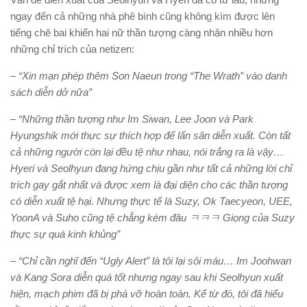
ngay đến cả những nhà phê bình cũng không kìm được lên
tiếng chê bai khiến hai nữ thần tượng càng nhận nhiều hơn
những chỉ trích của netizen:
– “Xin mạn phép thêm Son Naeun trong “The Wrath” vào danh
sách diễn dở nữa”
– “Những thần tượng như Im Siwan, Lee Joon và Park
Hyungshik mới thực sự thích hợp để lấn sân diễn xuất. Còn tất
cả những người còn lại đều tệ như nhau, nói trắng ra là vậy…
Hyeri và Seolhyun đang hứng chịu gần như tất cả những lời chỉ
trích gay gắt nhất và được xem là đại diện cho các thần tượng
có diễn xuất tệ hại. Nhưng thực tế là Suzy, Ok Taecyeon, UEE,
YoonA và Suho cũng tệ chẳng kém đâu ㅋㅋㅋ Giọng của Suzy
thực sự quá kinh khủng”
– “Chỉ cần nghĩ đến “Ugly Alert” là tôi lại sôi máu… Im Joohwan
và Kang Sora diễn quá tốt nhưng ngay sau khi Seolhyun xuất
hiện, mạch phim đã bị phá vỡ hoàn toàn. Kể từ đó, tôi đã hiểu