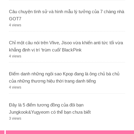
Câu chuyện tình sử và hình mẫu lý tưởng của 7 chàng nhà
GOT7
4 views
Chỉ một câu nói trên Vlive, Jisoo vừa khiến anti tức tối vừa
khẳng định vị trí ‘trùm cuối’ BlackPink
4 views
Điểm danh những ngôi sao Kpop đang là ông chủ bà chủ
của những thương hiệu thời trang danh tiếng
4 views
Đây là 5 điểm tương đồng của đôi bạn
Jungkook&Yugyeom có thể bạn chưa biết
3 views
.