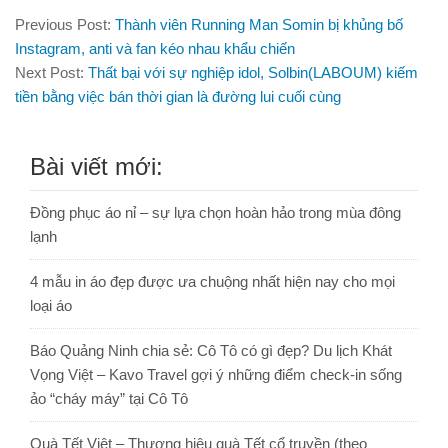
Previous Post:
Thành viên Running Man Somin bị khủng bố
Instagram, anti và fan kéo nhau khẩu chiến
Next Post:
Thất bại với sự nghiệp idol, Solbin(LABOUM) kiếm
tiền bằng việc bán thời gian là đường lui cuối cùng
Bài viết mới:
Đồng phục áo nỉ – sự lựa chọn hoàn hảo trong mùa đông
lạnh
4 mẫu in áo đẹp được ưa chuộng nhất hiện nay cho mọi
loại áo
Báo Quảng Ninh chia sẻ: Cô Tô có gì đẹp? Du lịch Khát
Vọng Việt – Kavo Travel gợi ý những điểm check-in sống
ảo “cháy máy” tại Cô Tô
Quà Tết Việt – Thương hiệu quà Tết cổ truyền (theo