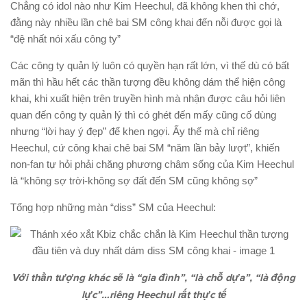
Chẳng có idol nào như Kim Heechul, đã không khen thì chớ,
đằng này nhiều lần chê bai SM công khai đến nỗi được gọi là
“đệ nhất nói xấu công ty”
Các công ty quản lý luôn có quyền hạn rất lớn, vì thế dù có bất
mãn thì hầu hết các thần tượng đều không dám thể hiện công
khai, khi xuất hiện trên truyền hình mà nhận được câu hỏi liên
quan đến công ty quản lý thì có ghét đến mấy cũng cố dùng
nhưng “lời hay ý đẹp” để khen ngợi. Ấy thế mà chỉ riêng
Heechul, cứ công khai chê bai SM “năm lần bảy lượt”, khiến
non-fan tự hỏi phải chăng phương châm sống của Kim Heechul
là “không sợ trời-không sợ đất đến SM cũng không sợ”
Tổng hợp những màn “diss” SM của Heechul:
Với thần tượng khác sẽ là “gia đình”, “là chỗ dựa”, “là động
lực”…riêng Heechul rất thực tế