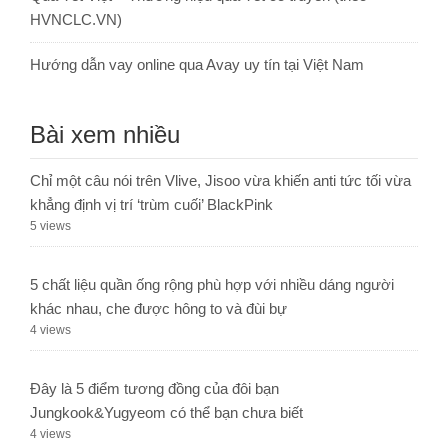
HVNCLC.VN)
Hướng dẫn vay online qua Avay uy tín tại Việt Nam
Bài xem nhiều
Chỉ một câu nói trên Vlive, Jisoo vừa khiến anti tức tối vừa
khẳng định vị trí ‘trùm cuối’ BlackPink
5 views
5 chất liệu quần ống rộng phù hợp với nhiều dáng người
khác nhau, che được hông to và đùi bự
4 views
Đây là 5 điểm tương đồng của đôi bạn
Jungkook&Yugyeom có thể bạn chưa biết
4 views