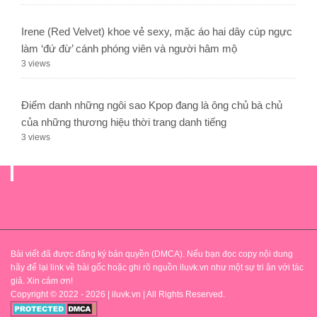
Irene (Red Velvet) khoe vẻ sexy, mặc áo hai dây cúp ngực
làm ‘đứ đừ’ cánh phóng viên và người hâm mộ
3 views
Điểm danh những ngôi sao Kpop đang là ông chủ bà chủ
của những thương hiệu thời trang danh tiếng
3 views
.
Bài viết đã được đăng ký bản quyền (DMCA). Nếu bạn đọc copy nội dung
hãy để lại link về bài gốc hoặc ghi rõ nguồn iluvk.vn như một sự tri ân với tác
giả. Xin cảm ơn!
Copyright © 2022 - 2026 | iluvk.vn | All Rights Reserved.