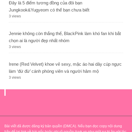
Đây là 5 điểm tương đồng của đôi bạn
Jungkook&Yugyeom có thể bạn chưa biết
3 views
Jennie không còn thắng thế, BlackPink làm khó fan khi bắt
chọn ai là người đẹp nhất nhóm
3 views
Irene (Red Velvet) khoe vẻ sexy, mặc áo hai dây cúp ngực
làm ‘đứ đừ’ cánh phóng viên và người hâm mộ
3 views
.
Bài viết đã được đăng ký bản quyền (DMCA). Nếu bạn đọc copy nội dung
hãy để lại link về bài gốc hoặc ghi rõ nguồn iluvk.vn như một sự tri ân với tác