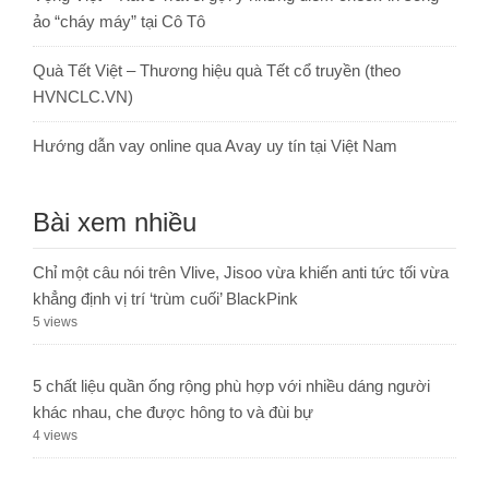
ảo “cháy máy” tại Cô Tô
Quà Tết Việt – Thương hiệu quà Tết cổ truyền (theo
HVNCLC.VN)
Hướng dẫn vay online qua Avay uy tín tại Việt Nam
Bài xem nhiều
Chỉ một câu nói trên Vlive, Jisoo vừa khiến anti tức tối vừa
khẳng định vị trí ‘trùm cuối’ BlackPink
5 views
5 chất liệu quần ống rộng phù hợp với nhiều dáng người
khác nhau, che được hông to và đùi bự
4 views