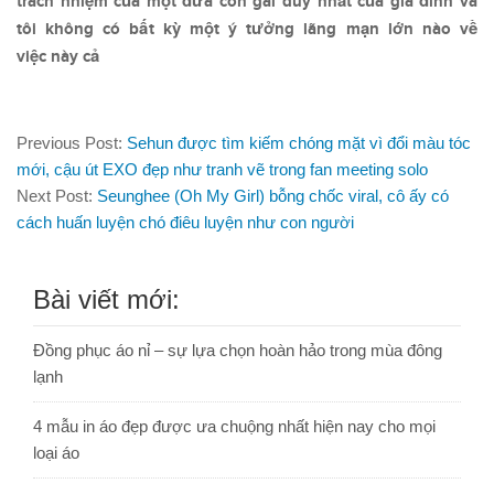
trách nhiệm của một đứa con gái duy nhất của gia đình và
tôi không có bất kỳ một ý tưởng lãng mạn lớn nào về
việc này cả
Previous Post:
Sehun được tìm kiếm chóng mặt vì đổi màu tóc
mới, cậu út EXO đẹp như tranh vẽ trong fan meeting solo
Next Post:
Seunghee (Oh My Girl) bỗng chốc viral, cô ấy có
cách huấn luyện chó điêu luyện như con người
Bài viết mới:
Đồng phục áo nỉ – sự lựa chọn hoàn hảo trong mùa đông
lạnh
4 mẫu in áo đẹp được ưa chuộng nhất hiện nay cho mọi
loại áo