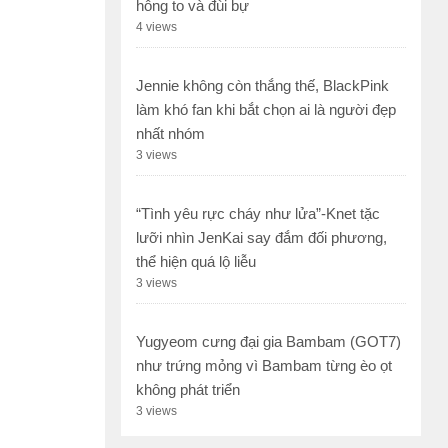
hông to và đùi bự
4 views
Jennie không còn thắng thế, BlackPink
làm khó fan khi bắt chọn ai là người đẹp
nhất nhóm
3 views
“Tình yêu rực cháy như lửa”-Knet tặc
lưỡi nhìn JenKai say đắm đối phương,
thể hiện quá lộ liễu
3 views
Yugyeom cưng đại gia Bambam (GOT7)
như trứng mỏng vì Bambam từng èo ọt
không phát triển
3 views