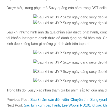
Được biết, trang phục mà Suzy quảng cáo nằm trong BST coll
Sau khi những hình ảnh đã qua chỉnh sửa được phát hành, công t
tài khoản Instagram chính thức để dành tặng người hâm mộ. C
xinh đẹp không kém gì những gì hình ảnh trên tạp chí
Trong khi đó, Suzy xác nhận tham gia bộ phim sắp tới của nhà đà
Previous Post:
Sau 8 năm dàn diễn viên ‘Chuyện tình Sungkyunk
Next Post:
Sau lùm xùm bạo hành, Lee Woojin PD101 lột xác khó 