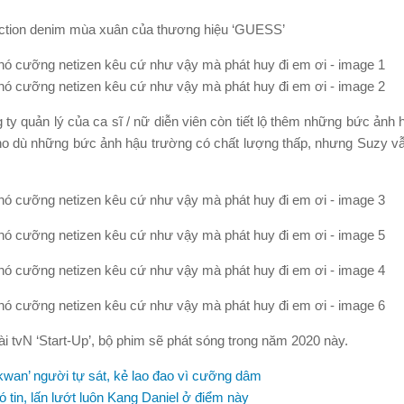
ection denim mùa xuân của thương hiệu ‘GUESS’
y quản lý của ca sĩ / nữ diễn viên còn tiết lộ thêm những bức ảnh 
ho dù những bức ảnh hậu trường có chất lượng thấp, nhưng Suzy vẫ
i tvN ‘Start-Up’, bộ phim sẽ phát sóng trong năm 2020 này.
wan’ người tự sát, kẻ lao đao vì cưỡng dâm
tin, lấn lướt luôn Kang Daniel ở điểm này