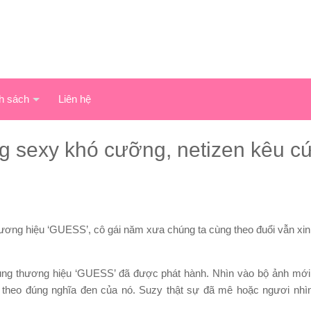
h sách
Liên hệ
ng sexy khó cưỡng, netizen kêu c
hương hiệu ‘GUESS’, cô gái năm xưa chúng ta cùng theo đuổi vẫn xi
ng thương hiệu ‘GUESS’ đã được phát hành. Nhìn vào bộ ảnh mới 
theo đúng nghĩa đen của nó. Suzy thật sự đã mê hoặc ngươi nhì