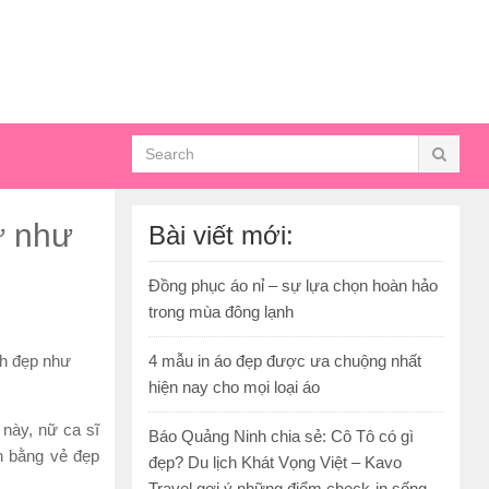
ứ như
Bài viết mới:
Đồng phục áo nỉ – sự lựa chọn hoàn hảo
trong mùa đông lạnh
nh đẹp như
4 mẫu in áo đẹp được ưa chuộng nhất
hiện nay cho mọi loại áo
này, nữ ca sĩ
Báo Quảng Ninh chia sẻ: Cô Tô có gì
n bằng vẻ đẹp
đẹp? Du lịch Khát Vọng Việt – Kavo
Travel gợi ý những điểm check-in sống