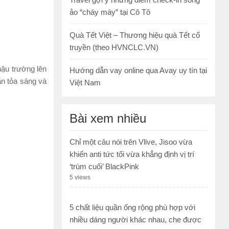
ảo “cháy máy” tại Cô Tô
Quà Tết Việt – Thương hiệu quà Tết cổ
truyền (theo HVNCLC.VN)
hậu trường lên
Hướng dẫn vay online qua Avay uy tín tại
n tỏa sáng và
Việt Nam
Bài xem nhiều
Chỉ một câu nói trên Vlive, Jisoo vừa
khiến anti tức tối vừa khẳng định vị trí
‘trùm cuối’ BlackPink
5 views
5 chất liệu quần ống rộng phù hợp với
nhiều dáng người khác nhau, che được