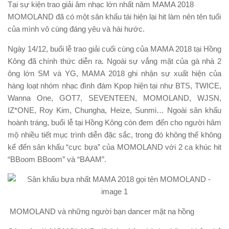
Tại sự kiện trao giải âm nhạc lớn nhất năm MAMA 2018
MOMOLAND đã có một sân khấu tái hiện lại hit làm nên tên tuổi
của mình vô cùng đáng yêu và hài hước.
Ngày 14/12, buổi lễ trao giải cuối cùng của MAMA 2018 tại Hồng
Kông đã chính thức diễn ra. Ngoài sự vắng mặt của gà nhà 2
ông lớn SM và YG, MAMA 2018 ghi nhận sự xuất hiện của
hàng loạt nhóm nhạc đình đám Kpop hiện tại như BTS, TWICE,
Wanna One, GOT7, SEVENTEEN, MOMOLAND, WJSN,
IZ*ONE, Roy Kim, Chungha, Heize, Sunmi… Ngoài sân khấu
hoành tráng, buổi lễ tại Hồng Kông còn đem đến cho người hâm
mộ nhiều tiết mục trình diễn đặc sắc, trong đó không thể không
kể đến sân khấu “cực bựa” của MOMOLAND với 2 ca khúc hit
“BBoom BBoom” và “BAAM”.
MOMOLAND và những người bạn dancer mặt nạ hồng