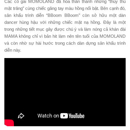
Các cô gái MOMOLAND đã hóa thân thành những “thủy thủ
mặt trăng” cùng chiếc găng tay màu hồng nổi bật. Bên cạnh đó,
sân khấu trình diễn “BBoom BBoom” còn sở hữu một dàn
dancer hùng hậu với những chiếc mặt nạ hồng. Đây là một
trong những tiết mục gây được chú ý và làm nóng cả khán đài
MAMA không chỉ vì bản hit làm nên tên tuổi của MOMOLAND
và còn nhờ sự hài hước trong cách dàn dựng sân khấu trình
diễn này.