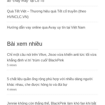
ảo “cháy máy” tại Cô Tô
Quà Tết Việt – Thương hiệu quà Tết cổ truyền (theo
HVNCLC.VN)
Hướng dẫn vay online qua Avay uy tín tại Việt Nam
Bài xem nhiều
Chỉ một câu nói trên Vlive, Jisoo vừa khiến anti tức tối vừa
khẳng định vị trí ‘trùm cuối’ BlackPink
5 views
5 chất liệu quần ống rộng phù hợp với nhiều dáng người
khác nhau, che được hông to và đùi bự
4 views
Jennie không còn thắng thế, BlackPink làm khó fan khi bắt