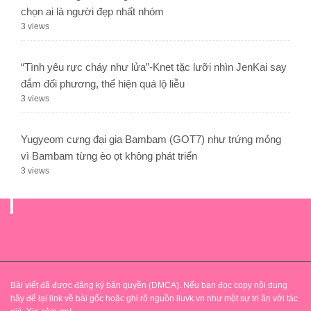
chọn ai là người đẹp nhất nhóm
3 views
“Tình yêu rực cháy như lửa”-Knet tặc lưỡi nhìn JenKai say
đắm đối phương, thể hiện quá lộ liễu
3 views
Yugyeom cưng đại gia Bambam (GOT7) như trứng mỏng
vì Bambam từng èo ọt không phát triển
3 views
.
Bài viết đã được đăng ký bản quyền (DMCA). Nếu bạn đọc copy nội dung
hãy để lại link về bài gốc hoặc ghi rõ nguồn iluvk.vn như một sự tri ân với tác