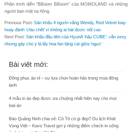
Phần trình diễn “BBoom BBoom” của MOMOLAND và những
người bạn mặt nạ hồng
Previous Post:
Sân khấu 4 người vắng Wendy, Red Velvet loay
hoay đành ‘chịu chết’ vì không ai hát được nốt cao
Next Post:
Sân khấu đầu tiên của HyunA ‘hậu CUBE’: vẫn sexy
nhưng gây chú ý là lấy hoa fan tặng cài giữa ‘ngực’
Bài viết mới:
Đồng phục áo nỉ – sự lựa chọn hoàn hảo trong mùa đông
lạnh
4 mẫu in áo đẹp được ưa chuộng nhất hiện nay cho mọi
loại áo
Báo Quảng Ninh chia sẻ: Cô Tô có gì đẹp? Du lịch Khát
Vọng Việt – Kavo Travel gợi ý những điểm check-in sống