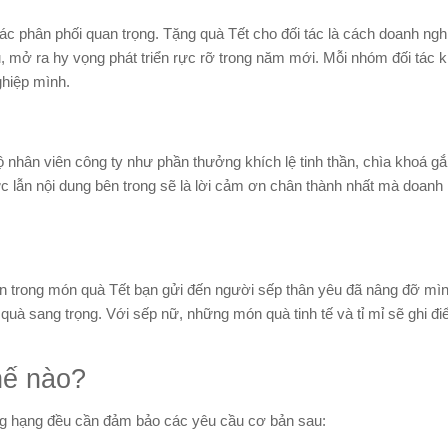
c phân phối quan trọng. Tặng quà Tết cho đối tác là cách doanh ngh
, mở ra hy vọng phát triển rực rỡ trong năm mới. Mỗi nhóm đối tác 
ghiệp mình.
nhân viên công ty như phần thưởng khích lệ tinh thần, chìa khoá gắ
c lẫn nội dung bên trong sẽ là lời cảm ơn chân thành nhất mà doanh 
ọn trong món quà Tết bạn gửi đến người sếp thân yêu đã nâng đỡ mì
quà sang trọng. Với sếp nữ, những món quà tinh tế và tỉ mỉ sẽ ghi đ
hế nào?
g hạng đều cần đảm bảo các yêu cầu cơ bản sau: