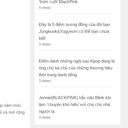
‘trùm cuối’ BlackPink
4 views
Đây là 5 điểm tương đồng của đôi bạn
Jungkook&Yugyeom có thể bạn chưa
biết
3 views
Điểm danh những ngôi sao Kpop đang là
ông chủ bà chủ của những thương hiệu
thời trang danh tiếng
3 views
Jennie(BLACKPINK) hắc não Blink khi
làm ‘chuyện khó hiểu’ với chú chó nhà
dịp năm mới.
người ta
ổi và mở rộng
3 views