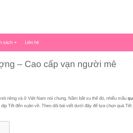
h sách
Liên hệ
ượng – Cao cấp vạn người mê
p nói riêng và ở Việt Nam nói chung. Nắm bắt xu thế đó, nhiễu mẫu
qu
ỗi dịp Tết đến xuân về. Theo dõi bài viết dưới đây để lựa chọn quà Tế