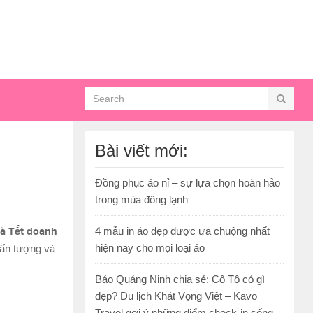
Bài viết mới:
Đồng phục áo nỉ – sự lựa chọn hoàn hảo
trong mùa đông lạnh
à Tết doanh
4 mẫu in áo đẹp được ưa chuộng nhất
hiện nay cho mọi loại áo
t ấn tượng và
Báo Quảng Ninh chia sẻ: Cô Tô có gì
đẹp? Du lịch Khát Vọng Việt – Kavo
Travel gợi ý những điểm check-in sống