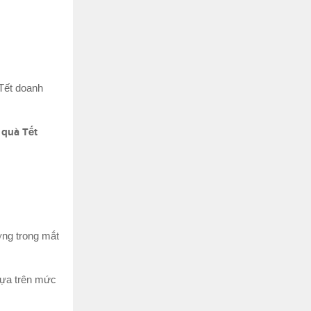
 Tết doanh
n
quà Tết
ợng trong mắt
Dựa trên mức