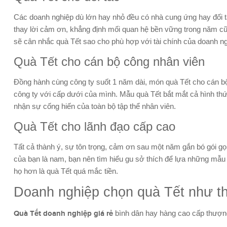
Các doanh nghiệp dù lớn hay nhỏ đều có nhà cung ứng hay đối tá
thay lời cảm ơn, khẳng định mối quan hệ bền vững trong năm cũ
sẽ cân nhắc quà Tết sao cho phù hợp với tài chính của doanh n
Quà Tết cho cán bộ công nhân viên
Đồng hành cùng công ty suốt 1 năm dài, món quà Tết cho cán bộ 
công ty với cấp dưới của mình. Mẫu quà Tết bắt mắt cả hình thứ
nhận sự cống hiến của toàn bộ tập thể nhân viên.
Quà Tết cho lãnh đạo cấp cao
Tất cả thành ý, sự tôn trọng, cảm ơn sau một năm gắn bó gói g
của bạn là nam, bạn nên tìm hiểu gu sở thích để lựa những mẫu 
họ hơn là quà Tết quá mắc tiền.
Doanh nghiệp chọn quà Tết như t
Quà Tết doanh nghiệp giá rẻ
bình dân hay hàng cao cấp thượn