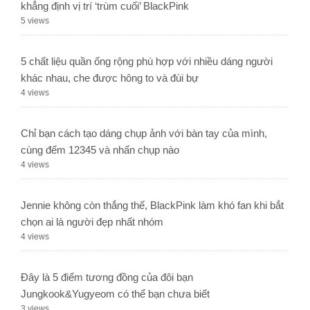
khẳng định vị trí ‘trùm cuối’ BlackPink
5 views
5 chất liệu quần ống rộng phù hợp với nhiều dáng người
khác nhau, che được hông to và đùi bự
4 views
Chỉ bạn cách tạo dáng chụp ảnh với bàn tay của mình,
cùng đếm 12345 và nhấn chụp nào
4 views
Jennie không còn thắng thế, BlackPink làm khó fan khi bắt
chọn ai là người đẹp nhất nhóm
4 views
Đây là 5 điểm tương đồng của đôi bạn
Jungkook&Yugyeom có thể bạn chưa biết
3 views