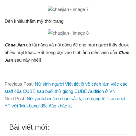
Đến khiếu thẩm mỹ th
ờ
i trang
Chae Jian
có tài năng và nội công để cho mọi ng
ười
thấy đ
ược
nhiều mặt khác. Rất trông đ
ợi
vào hình ảnh diễn viên của
Chae
Jian
sau này nhé!!
Previous Post:
Nữ sinh người Việt tiết lộ về cách làm việc các
staff của CUBE sau buổi thử giọng CUBE Audition ở VN
Next Post:
Nữ youtuber ‘có nhan sắc lại có bụng tốt’ càn quét
YT với ‘Mukbang’ độc đáo khác lạ
Bài viết mới: