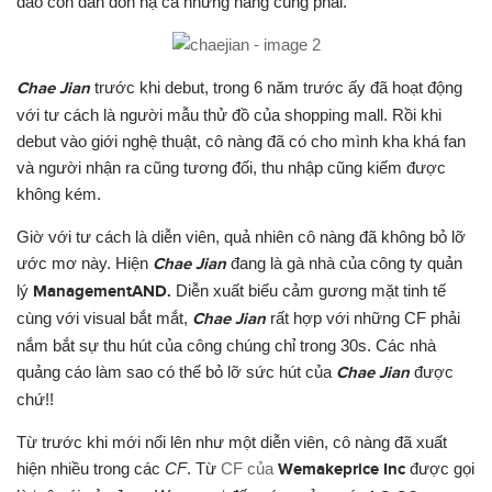
đảo con dân đốn hạ cả nh
ữn
g nàng cùng phái.
Chae Jian
tr
ước
khi debut, trong 6 năm tr
ước
ấy đã hoạt động
v
ới
t
ư
cách là ng
ườ
i mẫu th
ử
đồ của shopping mall. Rồi khi
debut vào gi
ới
nghệ thuật, cô nàng đã có cho mình kha khá fan
và ng
ười
nhận ra cũng t
ươ
ng đối, thu nhập cũng kiếm đ
ược
không kém.
Gi
ờ
v
ới
t
ư
cách là diễn viên, quả nhiên cô nàng đã không bỏ l
ỡ
ước
m
ơ
này. Hiện
Chae Jian
đang là gà nhà của công ty quản
lý
ManagementAND.
Diễn xuất biểu cảm g
ươ
ng mặt tinh tế
cùng v
ới
visual bắt mắt,
Chae Jian
rất h
ợp
v
ới
nh
ững
CF phải
nắm bắt s
ự
thu hút của công chúng chỉ trong 30s. Các nhà
quảng cáo làm sao có thể bỏ l
ỡ
s
ức
hút của
Chae Jian
đ
ược
ch
ứ
!!
T
ừ
tr
ước
khi m
ới
nổi lên nh
ư
một diễn viên, cô nàng đã xuất
hiện nhiều trong các
CF
. T
ừ
CF của
Wemakeprice Inc
đ
ược
gọi