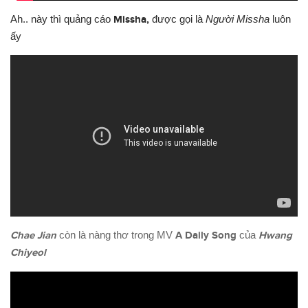
Ah.. này thì quảng cáo
Missha,
đ
ược
gọi là
Ng
ườ
i Missha
luôn
ấy
Chae Jian
còn là nàng thơ trong MV
A Daily Song
của
Hwang
Chiyeol