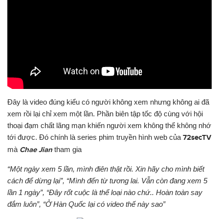
Đây là video đúng kiểu có ng
ườ
i không xem nh
ư
ng không ai đã
xem rồi lại chỉ xem một lần. Phần biên tập tốc độ cùng v
ới
hội
thoại đạm chất lãng mạn khiến ng
ườ
i xem không thể không nh
ớ
t
ới
đ
ược
. Đó chính là series phim truyền hình
w
eb của
72secTV
mà
Chae Jian
tham gia
“Một ngày xem 5 lần, mình điên thật rồi. Xin hãy cho mình biết
cách để d
ừ
ng lại”, “Mình đến t
ừ
t
ươ
ng lai. Vẫn còn đang xem 5
lần 1 ngày”, “Đây rốt cuộc là thể loại nào ch
ứ
.. Hoàn toàn say
đắm luôn”, “
Ở
Hàn Quốc lại có video thế này sao”