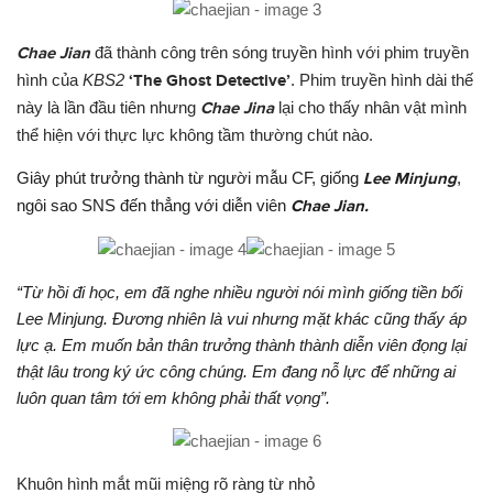
Chae Jian
đã thành công trên sóng truyền hình v
ới
phim truyền
hình của
KBS2
‘The Ghost Detective’
. Phim truyền hình dài thế
này là lần đầu tiên nh
ư
ng
Chae Jina
lại cho thấy nhân vật mình
thể hiện v
ới
th
ực
l
ực
không tầm th
ườn
g chút nào.
Giây phút tr
ưở
ng thành t
ừ
ng
ười
mẫu CF, giống
Lee Minjung
,
ngôi sao SNS đến thẳng v
ới
diễn viên
Chae Jian.
“T
ừ
hồi đi học, em đã nghe nhiều ng
ười
nói mình giống tiền bối
Lee Minjung. Đ
ươ
ng nhiên là vui nh
ư
ng mặt khác cũng thấy áp
l
ực
ạ. Em muốn bản thân tr
ưở
ng thành thành diễn viên đọng lại
thật lâu trong ký
ức
công chúng. Em đang nỗ l
ực
để nh
ữn
g ai
luôn quan tâm t
ới
em không phải thất vọng”.
Khuôn hình mắt mũi miệng rõ ràng từ nhỏ