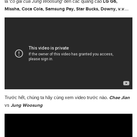
là ‘
cô gái của Jung
W
oosung
‘ đến các quảng cáo
LG G6,
Missha, Coca Cola, Samsung Pay, Star Bucks, D
ow
ny, v.v
…
Tr
ước
hết, chúng ta hãy cùng xem video tr
ước
nào.
Chae Jian
vs
Jung
W
oosung