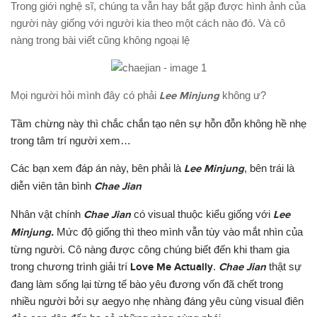
Trong giới nghệ sĩ, chúng ta vẫn hay bắt gặp được hình ảnh của
người này giống với người kia theo một cách nào đó. Và cô
nàng trong bài viết cũng không ngoại lệ
Mọi người hỏi mình đây có phải
Lee Minjung
không ư?
Tầm chừng này thì chắc chắn tạo nên sự hỗn đỗn không hề nhẹ
trong tâm trí người xem…
Các bạn xem đáp án này, bên phải là
Lee Minjung
, bên trái là
diễn viên tân bình
Chae Jian
Nhân vật chính
Chae Jian
có visual thuộc kiểu giống với
Lee
Minjung.
Mức độ giống thì theo mình vẫn tùy vào mắt nhìn của
từng ng
ư
ời. Cô nàng
đư
ợc công chúng biết đến khi tham gia
trong ch
ươ
ng trình giải trí
Love Me Actually
.
Chae Jian
thật s
ự
đang làm sống lại t
ừ
ng tế bào yêu đ
ươ
ng vốn đã chết trong
nhiều ng
ười
b
ở
i s
ự
aegyo nhẹ nhàng đáng yêu cùng visual điên