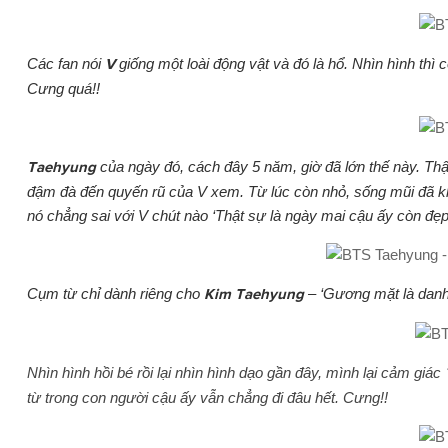
Các fan nói
V
giống một loài động vật và đó là hổ. Nhìn hình thì 
Cưng quá!!
Taehyung
của ngày đó, cách đây 5 năm, giờ đã lớn thế này. Thậ
đậm đà đến quyến rũ của V xem. Từ lúc còn nhỏ, sống mũi đã khôn
nó chẳng sai với V chút nào ‘Thật sự là ngày mai cậu ấy còn đẹ
Cụm từ chỉ dành riêng cho
Kim Taehyung
– ‘Gương mặt là danh 
Nhìn hình hồi bé rồi lại nhìn hình dạo gần đây, mình lại cảm giác
từ trong con người cậu ấy vẫn chẳng đi đâu hết. Cưng!!