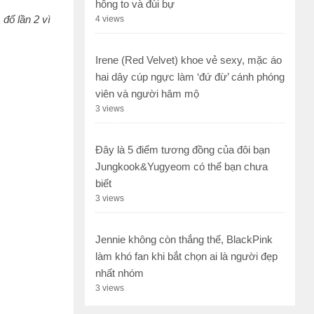
hông to và đùi bự
 đổ lần 2 vì
4 views
Irene (Red Velvet) khoe vẻ sexy, mặc áo
hai dây cúp ngực làm ‘đứ đừ’ cánh phóng
viên và người hâm mộ
3 views
Đây là 5 điểm tương đồng của đôi bạn
Jungkook&Yugyeom có thể bạn chưa
biết
3 views
Jennie không còn thắng thế, BlackPink
làm khó fan khi bắt chọn ai là người đẹp
nhất nhóm
3 views