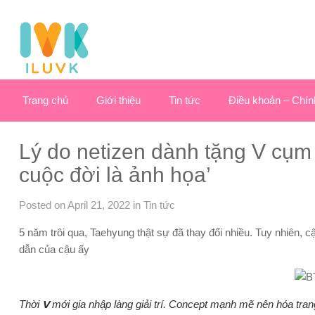
Trang chủ
Giới thiệu
Tin tức
Điều khoản – Chín
Lý do netizen dành tặng V cụm
cuộc đời là ảnh họa’
Posted on April 21, 2022
in
Tin tức
5 năm trôi qua, Taehyung thật sự đã thay đổi nhiều. Tuy nhiên, c
dẫn của cậu ấy
Thời
V
mới gia nhập làng giải trí. Concept mạnh mẽ nên hóa tr