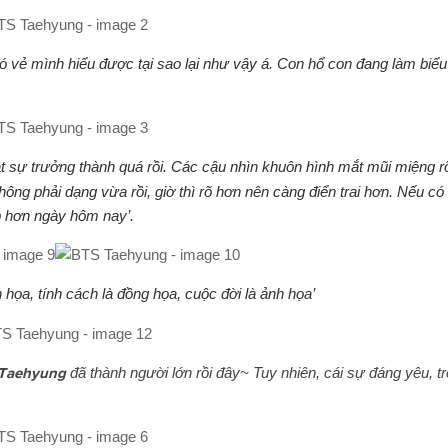
có vẻ mình hiểu được tại sao lại như vậy á.
Con hổ con đang làm biể
t sự trưởng thành quá rồi. Các cậu nhìn khuôn hình mắt mũi miệng r
g phải dạng vừa rồi, giờ thì rõ hơn nên càng điển trai hơn. Nếu có 
p hơn ngày hôm nay’.
họa, tính cách là đồng họa, cuộc đời là ảnh họa’
Taehyung
đã thành người lớn rồi đây~ Tuy nhiên, cái sự đáng yêu, tr