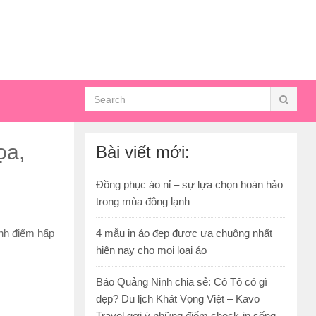
ọa,
Bài viết mới:
Đồng phục áo nỉ – sự lựa chọn hoàn hảo
trong mùa đông lạnh
ành điểm hấp
4 mẫu in áo đẹp được ưa chuộng nhất
hiện nay cho mọi loại áo
Báo Quảng Ninh chia sẻ: Cô Tô có gì
đẹp? Du lịch Khát Vọng Việt – Kavo
Travel gợi ý những điểm check-in sống