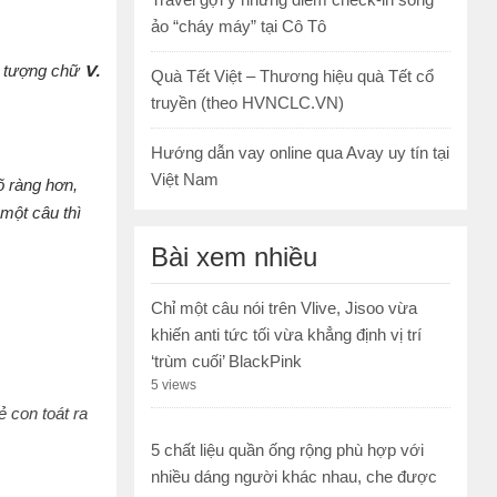
ảo “cháy máy” tại Cô Tô
u tượng chữ
V.
Quà Tết Việt – Thương hiệu quà Tết cổ
truyền (theo HVNCLC.VN)
Hướng dẫn vay online qua Avay uy tín tại
Việt Nam
õ ràng hơn,
một câu thì
Bài xem nhiều
Chỉ một câu nói trên Vlive, Jisoo vừa
khiến anti tức tối vừa khẳng định vị trí
‘trùm cuối’ BlackPink
5 views
ẻ con toát ra
5 chất liệu quần ống rộng phù hợp với
nhiều dáng người khác nhau, che được