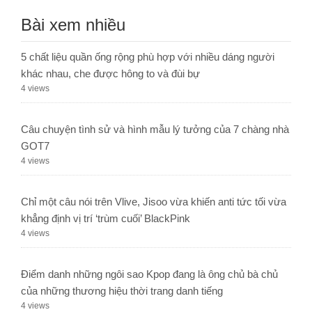
Bài xem nhiều
5 chất liệu quần ống rộng phù hợp với nhiều dáng người
khác nhau, che được hông to và đùi bự
4 views
Câu chuyện tình sử và hình mẫu lý tưởng của 7 chàng nhà
GOT7
4 views
Chỉ một câu nói trên Vlive, Jisoo vừa khiến anti tức tối vừa
khẳng định vị trí ‘trùm cuối’ BlackPink
4 views
Điểm danh những ngôi sao Kpop đang là ông chủ bà chủ
của những thương hiệu thời trang danh tiếng
4 views