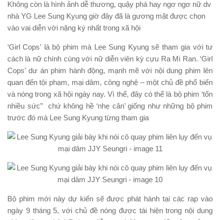
Không còn là hình ảnh dễ thương, quậy phá hay ngơ ngơ nữ dv
nhà YG Lee Sung Kyung giờ đây đã là gương mặt được chọn
vào vai diễn với nặng ký nhất trong xã hội
‘Girl Cops’ là bộ phim mà Lee Sung Kyung sẽ tham gia với tư
cách là nữ chính cùng với nữ diễn viên kỳ cựu Ra Mi Ran. ‘Girl
Cops’ dư án phim hành động, mạnh mẽ với nội dung phim lên
quan đến tội phạm, mại dâm, công nghệ – một chủ đề phổ biến
và nóng trong xã hội ngày nay. Vì thế, đây có thể là bộ phim ‘tốn
nhiều sức” chứ không hề ‘nhẹ cân’ giống như những bộ phim
trước đó mà Lee Sung Kyung từng tham gia
Bộ phim mới này dự kiến sẽ được phát hành tại các rạp vào
ngày 9 tháng 5, với chủ đề nóng được tái hiện trong nội dung