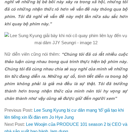
nghĩ về những bị bê bối này xảy ra trong xã hội, nhưng tôi
đã có những nhận thức rõ hơn về vấn đề này thông qua bộ
phim. Tôi đã nghĩ về vấn đề này một lần nữa sâu sắc hơn
khi quay bộ phim này.”
Nữ diễn viên cũng nói thêm:
“Chúng tôi đã có rất nhiều cuộc
thảo luận cùng nhau trong quá trình thực hiện bộ phim này.
Chúng tôi đã cùng nhau chia sẻ suy nghĩ của mình về những
tin tức đang diễn ra. Những sự cố, tình tiết diễn ra trong bộ
phim không phải là giả mà đều là sự thật. Tôi đã trưởng
thành hơn trong nhận thức của mình nên tôi hy vọng sự
chân thành như vậy cũng sẽ được giử đến người xem”
Previous Post:
Lee Sung Kyung bị cư dân mạng ‘tố’ giả tạo khi
lên tiếng xin lỗi đàn em Jo Hye Jung
Next Post:
Lee Woojin của PRODUCE 101 season 2 bị CEO và
nhà sản xuất bạo hành, lạm dụng