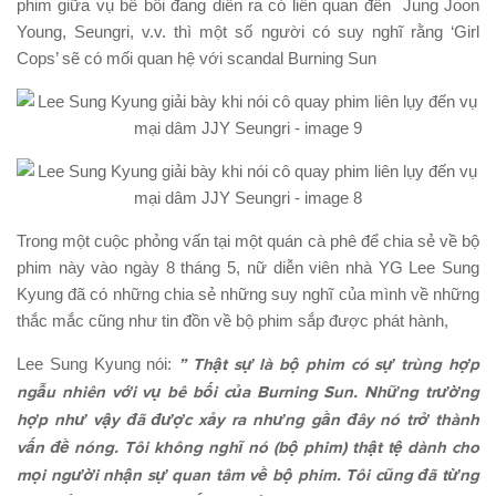
phim giữa vụ bê bối đang diễn ra có liên quan đến Jung Joon
Young, Seungri, v.v. thì một số người có suy nghĩ rằng ‘Girl
Cops’ sẽ có mối quan hệ với scandal Burning Sun
Trong một cuộc phỏng vấn tại một quán cà phê để chia sẻ về bộ
phim này vào ngày 8 tháng 5, nữ diễn viên nhà YG Lee Sung
Kyung đã có những chia sẻ những suy nghĩ của mình về những
thắc mắc cũng như tin đồn về bộ phim sắp được phát hành,
Lee Sung Kyung nói:
” Thật sự là bộ phim có sự trùng hợp
ngẫu nhiên với vụ bê bối của Burning Sun. Những trường
hợp như vậy đã được xảy ra nhưng gần đây nó trở thành
vấn đề nóng. Tôi không nghĩ nó (bộ phim) thật tệ dành cho
mọi người nhận sự quan tâm về bộ phim. Tôi cũng đã từng