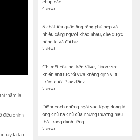
chụp nào
4 views
5 chất liệu quần ống rộng phù hợp với
nhiều dáng người khác nhau, che được
hông to và đùi bự
3 views
Chỉ một câu nói trên Vlive, Jisoo vừa
khiến anti tức tối vừa khẳng định vị trí
‘trùm cuối’ BlackPink
3 views
hì thầm lại
Điểm danh những ngôi sao Kpop đang là
ông chủ bà chủ của những thương hiệu
ố điều chỉnh
thời trang danh tiếng
3 views
i này là fan