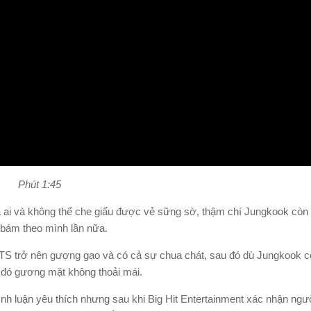
Phút 1:45
ai và không thể che giấu được vẻ sững sờ, thậm chí Jungkook còn t
 bám theo mình lần nữa.
TS trở nên gượng gạo và có cả sự chua chát, sau đó dù Jungkook c
o đó gương mặt không thoải mái.
ình luận yêu thích nhưng sau khi Big Hit Entertainment xác nhận ngườ