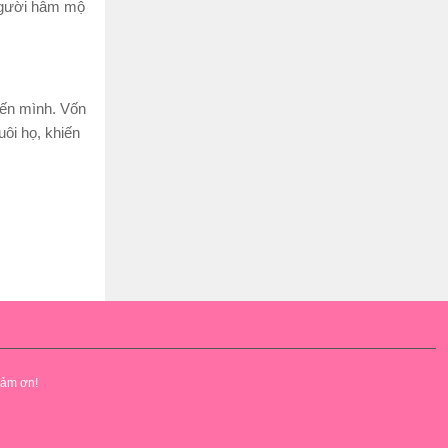
 người hâm mộ
đến mình. Vốn
ôi họ, khiến
cảm ơn!