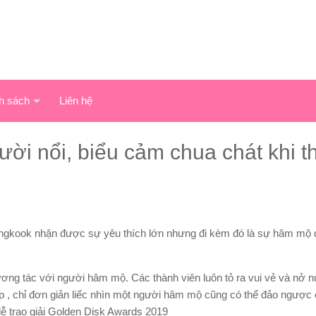
h sách
Liên hệ
ời nổi, biểu cảm chua chát khi t
Jungkook nhận được sự yêu thích lớn nhưng đi kèm đó là sự hâm mộ
ương tác với người hâm mộ. Các thành viên luôn tỏ ra vui vẻ và nở n
 , chỉ đơn giản liếc nhìn một người hâm mộ cũng có thể đảo ngược
lễ trao giải Golden Disk Awards 2019