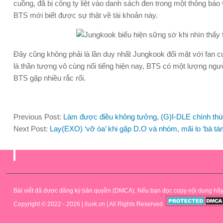
cuồng, đã bị công ty liệt vào danh sách đen trong một thông bá
BTS mới biết được sự thật về tài khoản này.
Đây cũng không phải là lần duy nhất Jungkook đối mặt với fan c
là thần tượng vô cùng nổi tiếng hiện nay, BTS có một lượng ng
BTS gặp nhiều rắc rối.
Previous Post:
Làm được điều không tưởng, (G)I-DLE chính th
Next Post:
Lay(EXO) ‘vỡ òa’ khi gặp D.O và nhóm, mãi lo ‘bà tá
.
Bài viết đã được đăng ký bản quyền (DMCA). Nếu bạn đọc copy nội dung hãy để 
Copyright © 2022 - 2026 | iluvk.vn | All Rights Reserved.