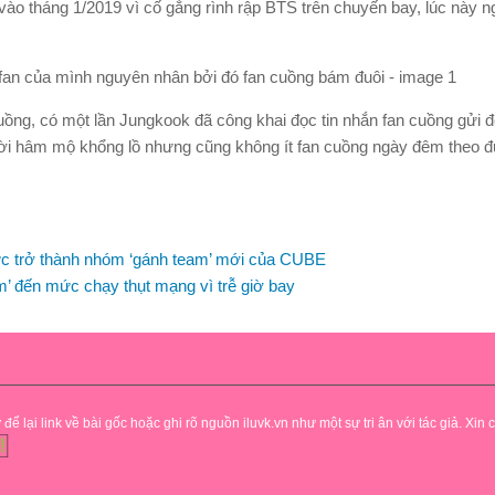
o vào tháng 1/2019 vì cố gắng rình rập BTS trên chuyến bay, lúc này
uồng, có một lần Jungkook đã công khai đọc tin nhắn fan cuồng gửi 
ười hâm mộ khổng lồ nhưng cũng không ít fan cuồng ngày đêm theo đu
ức trở thành nhóm ‘gánh team’ mới của CUBE
m’ đến mức chạy thụt mạng vì trễ giờ bay
lại link về bài gốc hoặc ghi rõ nguồn iluvk.vn như một sự tri ân với tác giả. Xin 