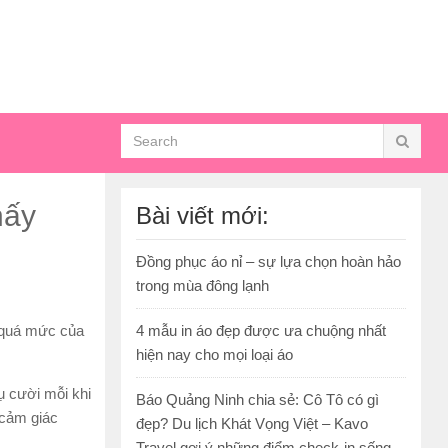
hấy
Bài viết mới:
Đồng phục áo nỉ – sự lựa chọn hoàn hảo
trong mùa đông lạnh
 quá mức của
4 mẫu in áo đẹp được ưa chuộng nhất
hiện nay cho mọi loại áo
ụ cười mỗi khi
Báo Quảng Ninh chia sẻ: Cô Tô có gì
 cảm giác
đẹp? Du lịch Khát Vọng Việt – Kavo
Travel gợi ý những điểm check-in sống