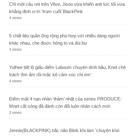
Chỉ một câu nói trên Vlive, Jisoo vừa khiến anti tức tối vừa
khẳng định vị trí ‘trùm cuối’ BlackPink
4 views
5 chất liệu quần ống rộng phù hợp với nhiều dáng người
khác nhau, che được hông to và đùi bự
4 views
Yulhee tiết lộ giấu diếm Laboum chuyện dính bầu, Knet chê
trách ‘êm ấm rồi mặc kệ cảm xúc chị em’
4 views
Điểm mặt 4 nạn nhân ‘thảm’ nhất của series PRODUCE:
Mnet cắt sóng đã đành còn đổi luôn nhân cách mới
3 views
Jennie(BLACKPINK) hắc não Blink khi làm ‘chuyện khó