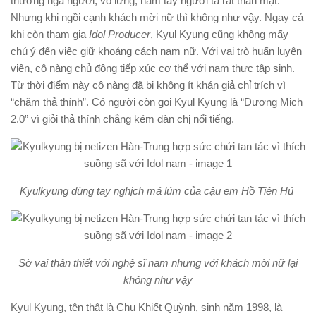
thường ngả người, vỗ lưng, nắm tay người ta rất thân mật.
Nhưng khi ngồi cạnh khách mời nữ thì không như vậy. Ngay cả
khi còn tham gia
Idol Producer
, Kyul Kyung cũng không mấy
chú ý đến việc giữ khoảng cách nam nữ. Với vai trò huấn luyện
viên, cô nàng chủ động tiếp xúc cơ thể với nam thực tập sinh.
Từ thời điểm này cô nàng đã bị không ít khán giả chỉ trích vì
“chăm thả thính”. Có người còn gọi Kyul Kyung là “Dương Mịch
2.0” vì giỏi thả thính chẳng kém đàn chị nổi tiếng.
Kyulkyung dùng tay nghịch má lúm của cậu em Hồ Tiên Hú
Sờ vai thân thiết với nghệ sĩ nam nhưng với khách mời nữ lại
không như vậy
Kyul Kyung, tên thật là Chu Khiết Quỳnh, sinh năm 1998, là