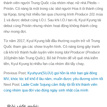
thành viên người Trung Quốc của nhóm nhạc nữ nhà Pledis –
Pristin. Cô nàng là một trong các idol người Hoa ít ỏi thành công
tại Kpop, từng hút nhiều fan qua chương trình
Produce 101
mùa
1 và được debut cùng I.O.I. Sau khi I.O.I tan rã, Kyul Kyung tái
debut cùng Pristin nhưng nhóm hoạt động không thành công
như mong đợi.
Từ năm 2017, Kyul Kyung bắt đầu thường xuyên trở về Trung
Quốc tham gia các show truyền hình. Cô nàng từng gây tranh
cãi khi trở thành huấn luyện viên trong
Idol Producer
(
Produce
101
phiên bản Trung Quốc). Bỏ bê Pristin để về quê nhà kiếm
tiền, Kyul Kyung bị nhiều fan của nhóm đòi tẩy chay.
Previous Post:
Kyuhyun(SUJU) gọi hồn là nhờ bạn gái đóng
MV, khóc lóc kể khổ ế lâu năm, muốn được yêu đương sớm tối
Next Post:
Ladie Code Sojung cảm thấy tội lỗi khi thành viên
cùng nhóm qua đời vào đúng ngày sinh nhật của mình
Bài viết mới: