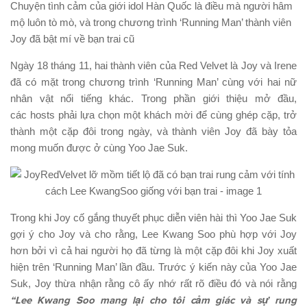
Chuyện tình cảm của giới idol Hàn Quốc là điều mà người hâm
mộ luôn tò mò, và trong chương trình ‘Running Man’ thành viên
Joy đã bật mí về bạn trai cũ
Ngày 18 tháng 11, hai thành viên của Red Velvet là Joy và Irene
đã có mặt trong chương trình ‘Running Man’ cùng với hai nữ
nhân vật nổi tiếng khác. Trong phần giới thiệu mở đầu,
các hosts phải lựa chọn một khách mời để cùng ghép cặp, trở
thành một cặp đôi trong ngày, và thành viên Joy đã bày tỏa
mong muốn được ở cùng Yoo Jae Suk.
Trong khi Joy cố gắng thuyết phục diễn viên hài thì Yoo Jae Suk
gợi ý cho Joy và cho rằng, Lee Kwang Soo phù hợp với Joy
hơn bởi vì cả hai người họ đã từng là một cặp đôi khi Joy xuất
hiện trên ‘Running Man’ lần đầu. Trước ý kiến này của Yoo Jae
Suk, Joy thừa nhận rằng cô ấy nhớ rất rõ điều đó và nói rằng
“Lee Kwang Soo mang lại cho tôi cảm giác và sự rung