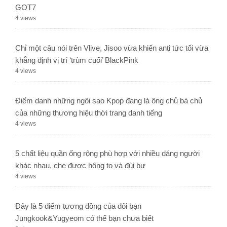
GOT7
4 views
Chỉ một câu nói trên Vlive, Jisoo vừa khiến anti tức tối vừa
khẳng định vị trí ‘trùm cuối’ BlackPink
4 views
Điểm danh những ngôi sao Kpop đang là ông chủ bà chủ
của những thương hiệu thời trang danh tiếng
4 views
5 chất liệu quần ống rộng phù hợp với nhiều dáng người
khác nhau, che được hông to và đùi bự
4 views
Đây là 5 điểm tương đồng của đôi bạn
Jungkook&Yugyeom có thể bạn chưa biết