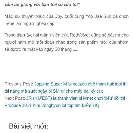
cảm rất giống với bạn trai cũ của tôi”
Mặc sự thuyết phục của Joy, cuối cùng Yoo Jae Suk đã chọn
Irene làm người ghép cặp
Trong tập này, hai thành viên của RedVelvet cũng sẽ bật mí cho
người hâm mộ một đoạn nhạc trong sản phẩm mới của nhóm
sẽ được ra mắt vào ngày 30 tháng 11.
Previous Post:
Jopping Super M bị netizen chê thảm hại: idol thì
tài năng mà suốt ngày bị SM dí cho mấy bài kỳ cục
Next Post:
JR (NU’EST) là thành viên bị Mnet chơi ‘đểu’ hồi thi
Produce 101? Kim Jonghyun lọt top tìm kiếm HQ
Bài viết mới: