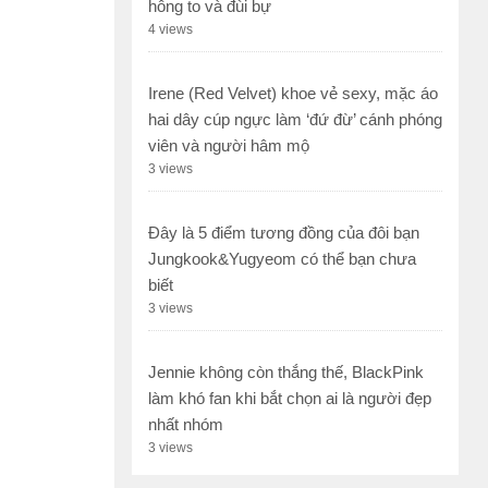
hông to và đùi bự
4 views
Irene (Red Velvet) khoe vẻ sexy, mặc áo
hai dây cúp ngực làm ‘đứ đừ’ cánh phóng
viên và người hâm mộ
3 views
Đây là 5 điểm tương đồng của đôi bạn
Jungkook&Yugyeom có thể bạn chưa
biết
3 views
Jennie không còn thắng thế, BlackPink
làm khó fan khi bắt chọn ai là người đẹp
nhất nhóm
3 views