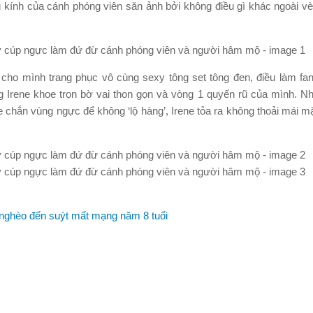
 kính của cánh phóng viên săn ảnh bởi không điều gì khác ngoài vè
cho mình trang phục vô cùng sexy tông set tông đen, điều làm fan
g Irene khoe trọn bờ vai thon gọn và vòng 1 quyến rũ của mình. N
e chắn vùng ngực để không ‘lộ hàng’, Irene tỏa ra không thoải mái mặ
m nghèo đến suýt mất mạng năm 8 tuổi