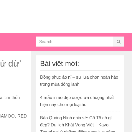
đứ đừ’
Bài viết mới:
Đồng phục áo nỉ – sự lựa chọn hoàn hảo
trong mùa đông lạnh
ái tim thổn
4 mẫu in áo đẹp được ưa chuộng nhất
hiện nay cho mọi loại áo
MAMAMOO, RED
Báo Quảng Ninh chia sẻ: Cô Tô có gì
đẹp? Du lịch Khát Vọng Việt – Kavo
Travel gợi ý những điểm check-in sống