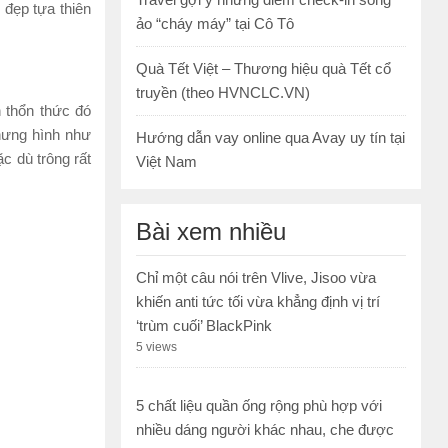
 đẹp tựa thiên
ảo “cháy máy” tại Cô Tô
Quà Tết Việt – Thương hiệu quà Tết cổ
truyền (theo HVNCLC.VN)
 thổn thức đó
hưng hình như
Hướng dẫn vay online qua Avay uy tín tại
c dù trông rất
Việt Nam
Bài xem nhiều
Chỉ một câu nói trên Vlive, Jisoo vừa
khiến anti tức tối vừa khẳng định vị trí
‘trùm cuối’ BlackPink
5 views
5 chất liệu quần ống rộng phù hợp với
nhiều dáng người khác nhau, che được