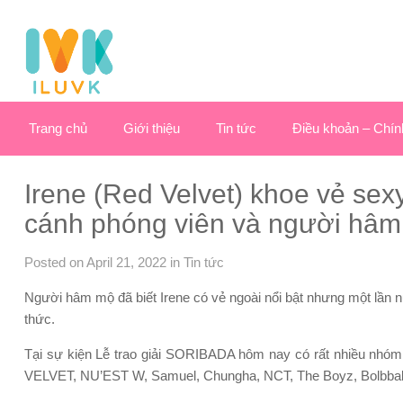
Trang chủ
Giới thiệu
Tin tức
Điều khoản – Chín
Irene (Red Velvet) khoe vẻ sex
cánh phóng viên và người hâ
Posted on April 21, 2022
in
Tin tức
Người hâm mộ đã biết Irene có vẻ ngoài nổi bật nhưng một lần nữ
thức.
Tại sự kiện Lễ trao giải SORIBADA hôm nay có rất nhiề
VELVET, NU’EST W, Samuel, Chungha, NCT, The Boyz, Bolbba