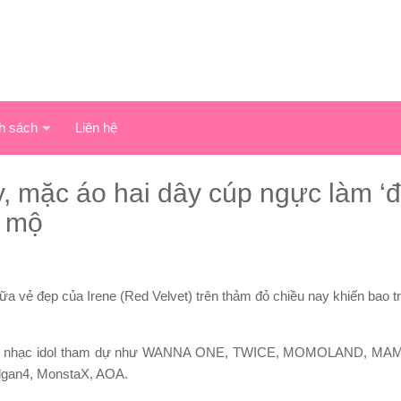
h sách
Liên hệ
y, mặc áo hai dây cúp ngực làm ‘
m mộ
a vẻ đẹp của Irene (Red Velvet) trên thảm đỏ chiều nay khiến bao tr
u nhóm nhạc idol tham dự như WANNA ONE, TWICE, MOMOLAND, 
lgan4, MonstaX, AOA.