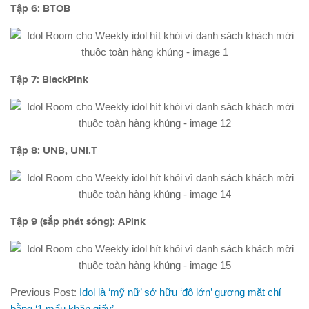
Tập 6: BTOB
Tập 7: BlackPink
Tập 8: UNB, UNI.T
Tập 9 (sắp phát sóng): APink
Previous Post:
Idol là ‘mỹ nữ’ sở hữu ‘độ lớn’ gương mặt chỉ
bằng ‘1 mẩu khăn giấy’