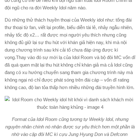
đó cũng có thể dễ hiểu khi đội ngũ sản xuất Idol Room chính là
đội ngũ cho ra đời Weekly Idol năm nào.
Dù những thử thách huyền thoại của Weekly idol như: tổng đài
thư thoại từ fan, viết lại profile, biểu diễn tài lẻ, nhảy ngẫu nhiên,
nhảy tốc độ x2… rất được mọi người yêu thích nhưng cũng
không đủ giữ lại sự thu hút với khán giả hiện nay, khi mà nội
dung chương trình sau khi cải tổ chưa đáp ứng được kì
vọng.Thay vào đó sự mới lạ của Idol Room và bộ đôi MC vốn dĩ
đã quá quen mặt lại thu hút không chỉ khán giả mà cả Idol cũng
đang có xu hướng chuyển sang tham gia chương trình này mà
không ngại nó chỉ được phát sóng trên đài cáp – vốn dĩ rating
không cao, độ lan tỏa thấp hơn nhiều những đài truyền hình lớn.
Format của Idol Room cũng tương tự Weekly Idol, nhưng
nguyên nhân chính nó nhận được sự yêu thích hơn một phần là
nhờ vào cặp đôi MC kì cựu Jung Hyung Don và Defconn