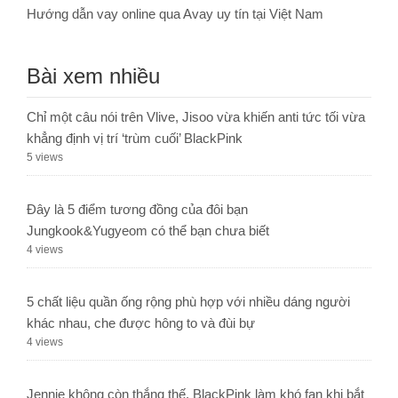
Hướng dẫn vay online qua Avay uy tín tại Việt Nam
Bài xem nhiều
Chỉ một câu nói trên Vlive, Jisoo vừa khiến anti tức tối vừa
khẳng định vị trí ‘trùm cuối’ BlackPink
5 views
Đây là 5 điểm tương đồng của đôi bạn
Jungkook&Yugyeom có thể bạn chưa biết
4 views
5 chất liệu quần ống rộng phù hợp với nhiều dáng người
khác nhau, che được hông to và đùi bự
4 views
Jennie không còn thắng thế, BlackPink làm khó fan khi bắt