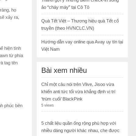
ảo “cháy máy” tại Cô Tô
ràng, họ
sẽ xảy ra,
Quà Tết Việt – Thương hiệu quà Tết cổ
truyền (theo HVNCLC.VN)
Hướng dẫn vay online qua Avay uy tín tại
ể hiện tình
Việt Nam
Dawn từ phía
à tag tên
Bài xem nhiều
Chỉ một câu nói trên Vlive, Jisoo vừa
khiến anti tức tối vừa khẳng định vị trí
‘trùm cuối’ BlackPink
nh phúc bên
5 views
5 chất liệu quần ống rộng phù hợp với
nhiều dáng người khác nhau, che được