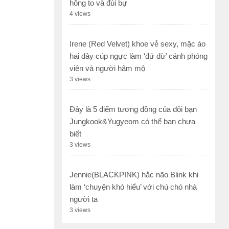
hông to và đùi bự
4 views
Irene (Red Velvet) khoe vẻ sexy, mặc áo
hai dây cúp ngực làm ‘đứ đừ’ cánh phóng
viên và người hâm mộ
3 views
Đây là 5 điểm tương đồng của đôi bạn
Jungkook&Yugyeom có thể bạn chưa
biết
3 views
Jennie(BLACKPINK) hắc não Blink khi
làm ‘chuyện khó hiểu’ với chú chó nhà
người ta
3 views