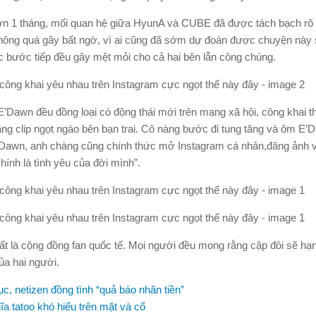
ơn 1 tháng, mối quan hệ giữa HyunA và CUBE đã được tách bạch rõ 
không quá gây bất ngờ, vì ai cũng đã sớm dự đoán được chuyện này 
việc bước tiếp đều gây mệt mỏi cho cả hai bên lẫn công chúng.
E’Dawn đều đồng loại có động thái mới trên mạng xã hội, công khai th
g clip ngọt ngào bên bạn trai. Cô nàng bước đi tung tăng và ôm E’
E’Dawn, anh chàng cũng chính thức mở Instagram cá nhân,đăng ảnh v
ính là tình yêu của đời mình”.
t là cộng đồng fan quốc tế. Mọi người đều mong rằng cặp đôi sẽ hạ
ủa hai người.
c, netizen đồng tình “quả báo nhãn tiền”
ĩa tatoo khó hiểu trên mặt và cổ