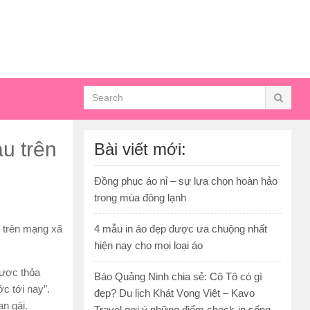
u trên
Bài viết mới:
Đồng phục áo nỉ – sự lựa chọn hoàn hảo
trong mùa đông lạnh
 trên mạng xã
4 mẫu in áo đẹp được ưa chuộng nhất
hiện nay cho mọi loại áo
được thỏa
Báo Quảng Ninh chia sẻ: Cô Tô có gì
c tới nay”.
đẹp? Du lịch Khát Vọng Việt – Kavo
ạn gái.
Travel gợi ý những điểm check-in sống