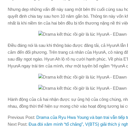
Nhưng dẹp những vấn đề này sang một bên thì cuối cùng sau h
quyết định chia tay sau hơn 10 năm gắn bó. Thông tin này vốn 
nhất là khi niềm tin của hai bên đều bị tổn thương nặng nề thì 
Điều đáng nói là sau khi thông báo được đăng tải, cả HyunA lẫn 
cảm đến đối phương. Trên trang cá nhân của HyunA, cô nàng đăn
sau đầy ngọt ngào. Hyun Ah lộ rõ nụ cười hạnh phúc. Về phía 
HyunA ngay trái tim của mình, như một tuyên bố ngầm “HyunA ch
Hành động của cả hai nhận được sự ủng hộ của công chúng, nhấ
nhau, đồng thời thể hiện sự mong chờ vào hoạt động tương lai c
Previous Post:
Drama của Ryu Hwa Young và bạn trai vẫn tiếp tụ
Next Post:
Đua đòi xăm mình “tổ chảng”, V(BTS) giải thích ý ngh