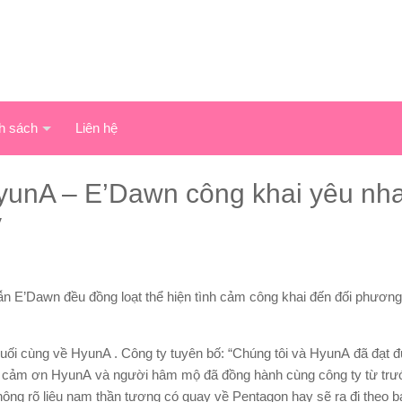
h sách
Liên hệ
 HyunA – E’Dawn công khai yêu nha
y
n E’Dawn đều đồng loạt thể hiện tình cảm công khai đến đối phương
uối cùng về HyunA . Công ty tuyên bố: “Chúng tôi và HyunA đã đạt 
h cảm ơn HyunA và người hâm mộ đã đồng hành cùng công ty từ trướ
ông rõ liệu nam thần tượng có quay về Pentagon hay sẽ ra đi theo b