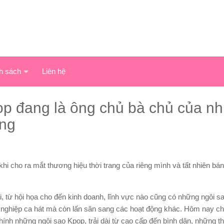
h sách
Liên hệ
p đang là ông chủ bà chủ của n
ếng
i cho ra mắt thương hiệu thời trang của riêng mình và tất nhiên bá
ài, từ hội họa cho đến kinh doanh, lĩnh vực nào cũng có những ngôi s
ở nghiệp ca hát mà còn lấn sân sang các hoạt động khác. Hôm nay ch
ính những ngôi sao Kpop, trải dài từ cao cấp đến bình dân, những th