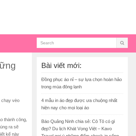
hững
Bài viết mới:
Đồng phục áo nỉ – sự lựa chọn hoàn hảo
trong mùa đông lạnh
n chạy vèo
4 mẫu in áo đẹp được ưa chuộng nhất
hiện nay cho mọi loại áo
ao thành công,
Báo Quảng Ninh chia sẻ: Cô Tô có gì
úng ra sẽ
đẹp? Du lịch Khát Vọng Việt – Kavo
iết kế này
Travel gợi ý những điểm check-in sống