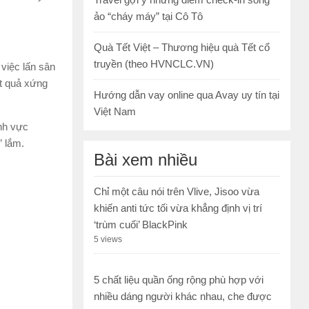
ảo “cháy máy” tại Cô Tô
Quà Tết Việt – Thương hiệu quà Tết cổ
truyền (theo HVNCLC.VN)
 việc lấn sân
ết quả xứng
Hướng dẫn vay online qua Avay uy tín tại
Việt Nam
nh vực
” lắm.
Bài xem nhiều
Chỉ một câu nói trên Vlive, Jisoo vừa
khiến anti tức tối vừa khẳng định vị trí
‘trùm cuối’ BlackPink
5 views
5 chất liệu quần ống rộng phù hợp với
nhiều dáng người khác nhau, che được