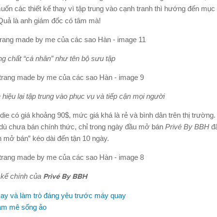
ốn các thiết kế thay vì tập trung vào cạnh tranh thì hướng đến mục t
. Quả là anh giám đốc có tâm mà!
ng chất “cá nhân” như tên bộ sưu tập
 hiệu lại tập trung vào phục vụ và tiếp cận mọi người
ie có giá khoảng 90$, mức giá khá là rẻ và bình dân trên thị trường
 dù chưa bán chính thức, chỉ trong ngày đầu mở bán
Privé By BBH
đã
n mở bán” kéo dài đến tận 10 ngày.
 kế chính của
Privé By BBH
say và làm trò đáng yêu trước máy quay
đam mê sống ảo