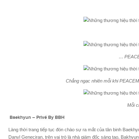
…
PEAC
Chẳng ngạc nhiên mỗi khi PEACEMINU
Mỗi c
Baekhyun –
Privé By BBH
Làng thời trang tiếp tục đón chào sự ra mắt của tân binh Baekhy
Danyl Geneciran, trên vai trò là nhà giám đốc sáng tạo, Bakhyu