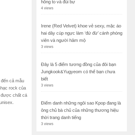
hông to và đùi bự
4 views
Irene (Red Velvet) khoe vẻ sexy, mặc áo
hai dây cúp ngực làm ‘đứ đừ’ cánh phóng
viên và người hâm mộ
3 views
Đây là 5 điểm tương đồng của đôi bạn
Jungkook&Yugyeom có thể bạn chưa
biết
ện đến cả mẫu
3 views
nhạc rock của
y được chất cá
 unisex.
Điểm danh những ngôi sao Kpop đang là
ông chủ bà chủ của những thương hiệu
thời trang danh tiếng
3 views