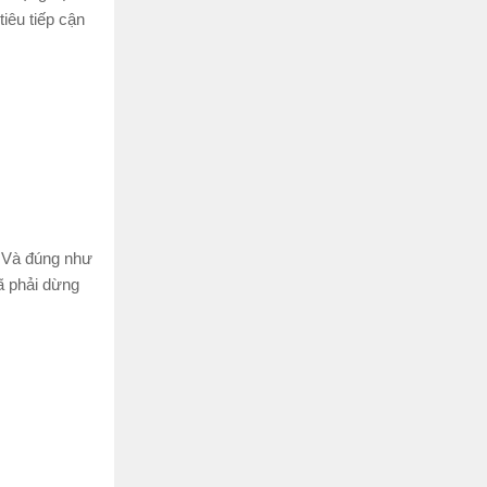
iêu tiếp cận
. Và đúng như
 phải dừng