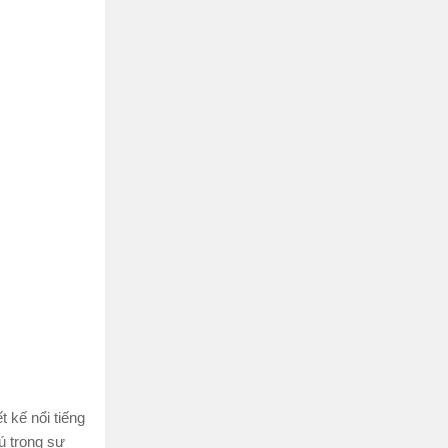
t kế nổi tiếng
ú trọng sự