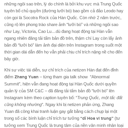
những ngôi sao trên, lý do chính là bởi khu vực mà Trung Quốc
tuyên bố chủ quyền (đường lưỡi bò) bao gồm cả đảo Leodo hay
còn gọi là Socotra Rock của Hàn Quốc. Còn nhớ 2 năm trước,
cũng rộ lên phong trào share ảnh “lưỡi bò” và những ngôi sao
như Lay, Victoria, Cao Lu…dù đang hoạt động tại Hàn vẫn
ngang nhiên đăng tải tấm bản đồ trên, thậm chí Lay còn lấy ảnh
bản đồ “lưỡi bò” làm ảnh đại diện trên Instagram trong suốt một
thời gian dài dẫn đến họ vẫn phải chịu chỉ trích nặng nề cho đến
bây giờ.
Khi sự việc tái diễn, sự chỉ trích của netizen Hàn đạt đến đỉnh
điểm
Zhang Yuan
– từng tham gia talk show
“Abnormal
Summit”, hiện vẫn đang hoạt động tại Hàn Quốc dưới quyền
quản lý của SM C&C – đã đăng tải tấm bản đồ “lưỡi bò” lên
Instagram kèm theo caption tuyên bố: “
Trung Quốc, một tấc đất
cũng không nhường
“. Ngay khi bị netizen phản ứng, Zhang
Yuan đã công khai tranh luận gay gắt bằng cách chụp lại một
trong số các bình luận chỉ trích tư tưởng
“dĩ Hoa vi trung”
(tư
tưởng xem Trung Quốc là trung tâm của nền văn minh nhân loại