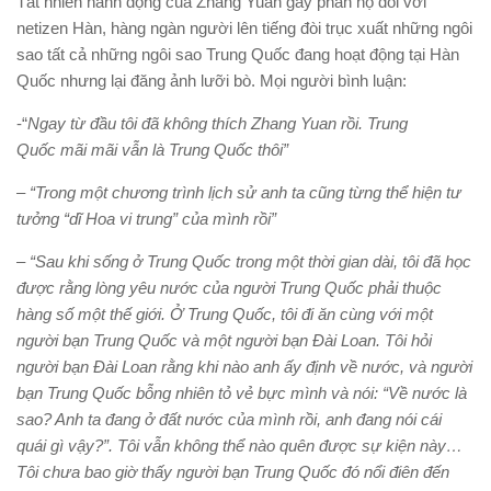
Tất nhiên hành động của Zhang Yuan gây phẫn nộ đối với
netizen Hàn, hàng ngàn người lên tiếng đòi trục xuất những ngôi
sao tất cả những ngôi sao Trung Quốc đang hoạt động tại Hàn
Quốc nhưng lại đăng ảnh lưỡi bò. Mọi người bình luận:
-“
Ngay từ đầu tôi đã không thích Zhang Yuan rồi. Trung
Quốc mãi mãi vẫn là Trung Quốc thôi”
– “Trong một chương trình lịch sử anh ta cũng từng thể hiện tư
tưởng “dĩ Hoa vi trung” của mình rồi”
– “Sau khi sống ở Trung Quốc trong một thời gian dài, tôi đã học
được rằng lòng yêu nước của người Trung Quốc phải thuộc
hàng số một thế giới. Ở Trung Quốc, tôi đi ăn cùng với một
người bạn Trung Quốc và một người bạn Đài Loan. Tôi hỏi
người bạn Đài Loan rằng khi nào anh ấy định về nước, và người
bạn Trung Quốc bỗng nhiên tỏ vẻ bực mình và nói: “Về nước là
sao? Anh ta đang ở đất nước của mình rồi, anh đang nói cái
quái gì vậy?”. Tôi vẫn không thể nào quên được sự kiện này…
Tôi chưa bao giờ thấy người bạn Trung Quốc đó nổi điên đến