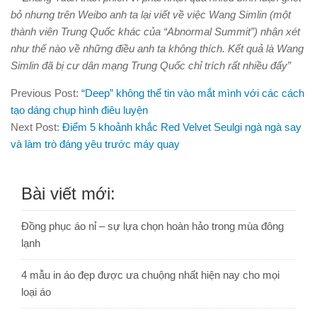
bỏ nhưng trên Weibo anh ta lại viết về việc Wang Simlin (một
thành viên Trung Quốc khác của “Abnormal Summit”) nhận xét
như thế nào về những điều anh ta không thích. Kết quả là Wang
Simlin đã bị cư dân mạng Trung Quốc chỉ trích rất nhiều đấy”
Previous Post:
“Deep” không thể tin vào mắt mình với các cách
tạo dáng chụp hình điêu luyện
Next Post:
Điểm 5 khoảnh khắc Red Velvet Seulgi ngà ngà say
và làm trò đáng yêu trước máy quay
Bài viết mới:
Đồng phục áo nỉ – sự lựa chọn hoàn hảo trong mùa đông
lạnh
4 mẫu in áo đẹp được ưa chuộng nhất hiện nay cho mọi
loại áo