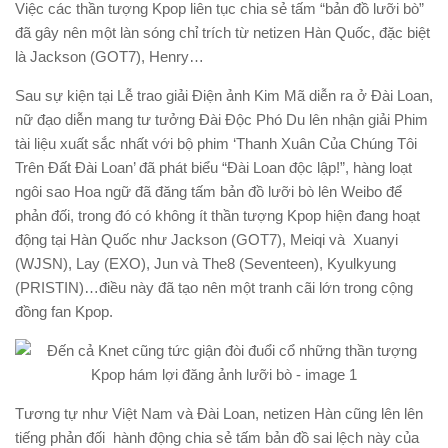
Việc các thần tượng Kpop liên tục chia sẻ tấm “bản đồ lưỡi bò”
đã gây nên một làn sóng chỉ trích từ netizen Hàn Quốc, đặc biệt
là Jackson (GOT7), Henry…
Sau sự kiện tại Lễ trao giải Điện ảnh Kim Mã diễn ra ở Đài Loan,
nữ đạo diễn mang tư tưởng Đài Độc Phó Du lên nhận giải Phim
tài liệu xuất sắc nhất với bộ phim ‘Thanh Xuân Của Chúng Tôi
Trên Đất Đài Loan’ đã phát biểu “Đài Loan độc lập!”, hàng loạt
ngôi sao Hoa ngữ đã đăng tấm bản đồ lưỡi bò lên Weibo để
phản đối, trong đó có không ít thần tượng Kpop hiện đang hoạt
động tại Hàn Quốc như Jackson (GOT7), Meiqi và Xuanyi
(WJSN), Lay (EXO), Jun và The8 (Seventeen), Kyulkyung
(PRISTIN)…điều này đã tạo nên một tranh cãi lớn trong cộng
đồng fan Kpop.
Tương tự như Việt Nam và Đài Loan, netizen Hàn cũng lên lên
tiếng phản đối hành động chia sẻ tấm bản đồ sai lệch này của