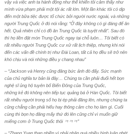
vậy và việc anh ta hành động như thế khiến tôi cảm thấy như
mình vừa phạm phải một tội ác rất lớn. Một lần khác tôi có dịp
đến một bữa tiệc được tổ chức bởi người nước ngoài, và những
người Trung Quốc ở đó nói rằng: “Ở đây không có gì đáng để ăn
hết. Quả nhiên chỉ có đồ ăn Trung Quốc là tuyệt nhất”. Sau đó
thì họ liền đặt món Trung Quốc ngay tại chỗ luôn… Tôi biết có
rất nhiều người Trung Quốc cư xử rất lịch thiệp, nhưng khi nói
đến các vấn đề chính trị như Đài Loan, tất cả họ đều sẽ trở nên
khó chịu và nói những điều y chang nhau”
– “Jackson và Henry cũng đăng bức ảnh đó đấy. Sức mạnh
của chủ nghĩa tư bản là đây… Chúng ta cần phải đuổi hết bọn
nghệ sĩ ủng hộ tuyên bố Biển Đông của Trung Quốc,
những kẻ đó không nên tiếp tục quảng bá ở Hàn Quốc. Tôi biết
rất nhiều người trong số họ bị ép phải đăng lên, nhưng chúng ta
cũng chẳng cần phải hiểu hay thông cảm cho họ làm gì. Cuối
cùng thì bọn họ đăng mấy thứ đó lên cũng chỉ vì muốn giữ
miếng cơm ở Trung Quốc thôi ㅋㅋㅋ”
– “Zhang Yuan than phiền vì phải nhận quá nhiều bình luận ghét