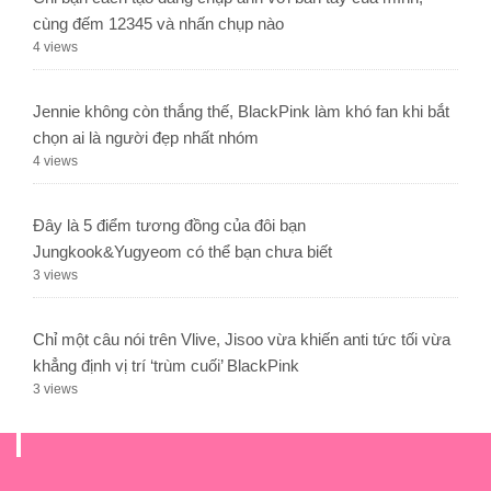
cùng đếm 12345 và nhấn chụp nào
4 views
Jennie không còn thắng thế, BlackPink làm khó fan khi bắt
chọn ai là người đẹp nhất nhóm
4 views
Đây là 5 điểm tương đồng của đôi bạn
Jungkook&Yugyeom có thể bạn chưa biết
3 views
Chỉ một câu nói trên Vlive, Jisoo vừa khiến anti tức tối vừa
khẳng định vị trí ‘trùm cuối’ BlackPink
3 views
.