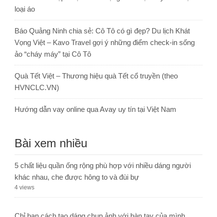
loại áo
Báo Quảng Ninh chia sẻ: Cô Tô có gì đẹp? Du lịch Khát
Vọng Việt – Kavo Travel gợi ý những điểm check-in sống
ảo “cháy máy” tại Cô Tô
Quà Tết Việt – Thương hiệu quà Tết cổ truyền (theo
HVNCLC.VN)
Hướng dẫn vay online qua Avay uy tín tại Việt Nam
Bài xem nhiều
5 chất liệu quần ống rộng phù hợp với nhiều dáng người
khác nhau, che được hông to và đùi bự
4 views
Chỉ bạn cách tạo dáng chụp ảnh với bàn tay của mình,