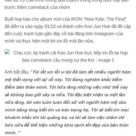
trước thềm comeback của nhóm
Buổi họp báo cho album mới của IKON “New Kids: The Final”
đã diễn ra vào ngày 01/10 và thành viên Koo Jun Hoe đã đề cập
đến cuộc tranh luận gần đây về bài đăng trên Instagram của
mình và thực hiện một lời xin lỗi một lần nữa.
Anh bắt đầu, “
Tôi rất xin lỗi vì tôi đã làm rất nhiều người hâm
mộ thất vọng với sự cố này. Tôi đang nghiêm khắc kiểm
điểm bản thân mình. Tôi hứa rằng những việc như thế này
sẽ không bao giờ xảy ra nữa. Tôi đặc biệt nhận ra một lần
nữa rằng, tôi nên luôn luôn đối xử với người hâm mộ của
mình bằng lòng biết ơn và trân trọng họ. Tôi sẽ biết ơn mọi
khoảnh khắc khi tôi quảng bá, và tôi sẽ làm việc chăm chỉ
hơn nữa để thể hiện những khía cạnh tốt đẹp của bản thân
mình. ”