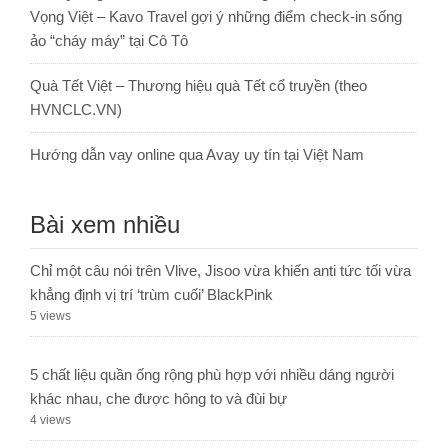
Vọng Việt – Kavo Travel gợi ý những điểm check-in sống
ảo “cháy máy” tại Cô Tô
Quà Tết Việt – Thương hiệu quà Tết cổ truyền (theo
HVNCLC.VN)
Hướng dẫn vay online qua Avay uy tín tại Việt Nam
Bài xem nhiều
Chỉ một câu nói trên Vlive, Jisoo vừa khiến anti tức tối vừa
khẳng định vị trí ‘trùm cuối’ BlackPink
5 views
5 chất liệu quần ống rộng phù hợp với nhiều dáng người
khác nhau, che được hông to và đùi bự
4 views