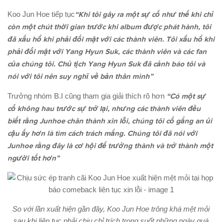
Koo Jun Hoe tiếp tục
“Khi tôi gây ra một sự cố như thế khi chỉ
còn một chút thời gian trước khi album được phát hành, tôi
đã xấu hổ khi phải đối mặt với các thành viên. Tôi xấu hổ khi
phải đối mặt với Yang Hyun Suk, các thành viên và các fan
của chúng tôi. Chủ tịch Yang Hyun Suk đã cảnh báo tôi và
nói với tôi nên suy nghĩ về bản thân mình”
Trưởng nhóm B.I cũng tham gia giải thích rõ hơn
“Có một sự
cố không hau trước sự trở lại, nhưng các thành viên đều
biết rằng Junhoe chân thành xin lỗi, chúng tôi cố gắng an ủi
cậu ấy hơn là tìm cách trách mắng. Chúng tôi đã nói với
Junhoe rằng đây là cơ hội để trưởng thành và trở thành một
người tốt hơn”
So với lần xuất hiện gần đây, Koo Jun Hoe trông khá mệt mỏi
sau khi liên tục phải chịu chỉ trích trong suốt những ngày quá