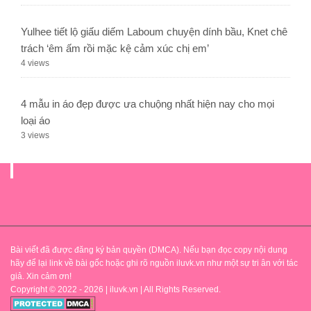
Yulhee tiết lộ giấu diếm Laboum chuyện dính bầu, Knet chê
trách ‘êm ấm rồi mặc kệ cảm xúc chị em’
4 views
4 mẫu in áo đẹp được ưa chuộng nhất hiện nay cho mọi
loại áo
3 views
.
Bài viết đã được đăng ký bản quyền (DMCA). Nếu bạn đọc copy nội dung
hãy để lại link về bài gốc hoặc ghi rõ nguồn iluvk.vn như một sự tri ân với tác
giả. Xin cảm ơn!
Copyright © 2022 - 2026 | iluvk.vn | All Rights Reserved.