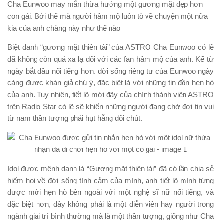
Cha Eunwoo may mắn thừa hưởng một gương mặt đẹp hơn
con gái. Bởi thế mà người hâm mộ luôn tò về chuyện một nữa
kia của anh chàng này như thế nào
Biệt danh “gương mặt thiên tài” của ASTRO Cha Eunwoo có lẽ
đã không còn quá xa lạ đối với các fan hâm mộ của anh. Kể từ
ngày bắt đầu nổi tiếng hơn, đời sống riêng tư của Eunwoo ngày
càng được khán giả chú ý, đặc biệt là với những tin đồn hẹn hò
của anh. Tuy nhiên, tiết lộ mới đây của chính thành viên ASTRO
trên Radio Star có lẽ sẽ khiến những người đang chờ đợi tin vui
từ nam thần tượng phải hụt hẫng đôi chút.
Idol được mệnh danh là “Gương mặt thiên tài” đã có lần chia sẻ
hiếm hoi về đời sống tình cảm của mình, anh tiết lộ mình từng
được mời hẹn hò bên ngoài với một nghệ sĩ nữ nổi tiếng, và
đặc biệt hơn, đây không phải là một diễn viên hay người trong
ngành giải trí bình thường mà là một thần tượng, giống như Cha