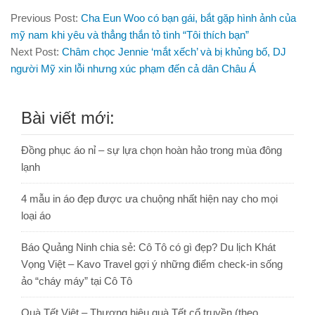
Previous Post:
Cha Eun Woo có bạn gái, bắt gặp hình ảnh của
mỹ nam khi yêu và thẳng thắn tỏ tình “Tôi thích bạn”
Next Post:
Châm chọc Jennie ‘mắt xếch’ và bị khủng bố, DJ
người Mỹ xin lỗi nhưng xúc phạm đến cả dân Châu Á
Bài viết mới:
Đồng phục áo nỉ – sự lựa chọn hoàn hảo trong mùa đông
lạnh
4 mẫu in áo đẹp được ưa chuộng nhất hiện nay cho mọi
loại áo
Báo Quảng Ninh chia sẻ: Cô Tô có gì đẹp? Du lịch Khát
Vọng Việt – Kavo Travel gợi ý những điểm check-in sống
ảo “cháy máy” tại Cô Tô
Quà Tết Việt – Thương hiệu quà Tết cổ truyền (theo