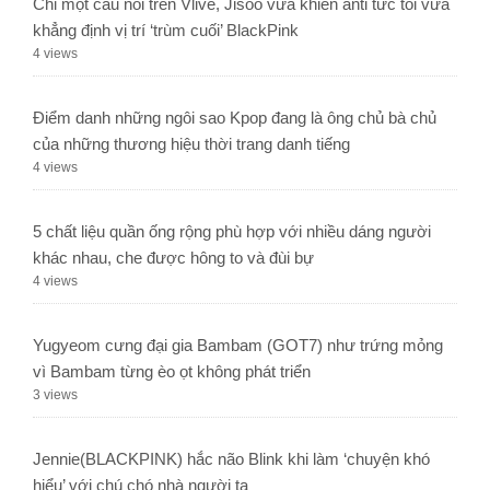
Chỉ một câu nói trên Vlive, Jisoo vừa khiến anti tức tối vừa
khẳng định vị trí ‘trùm cuối’ BlackPink
4 views
Điểm danh những ngôi sao Kpop đang là ông chủ bà chủ
của những thương hiệu thời trang danh tiếng
4 views
5 chất liệu quần ống rộng phù hợp với nhiều dáng người
khác nhau, che được hông to và đùi bự
4 views
Yugyeom cưng đại gia Bambam (GOT7) như trứng mỏng
vì Bambam từng èo ọt không phát triển
3 views
Jennie(BLACKPINK) hắc não Blink khi làm ‘chuyện khó
hiểu’ với chú chó nhà người ta