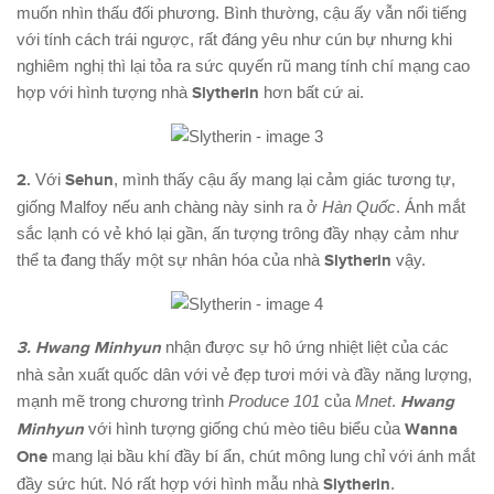
muốn nhìn thấu đối phương. Bình thường, cậu ấy vẫn nổi tiếng
với tính cách trái ngược, rất đáng yêu như cún bự nhưng khi
nghiêm nghị thì lại tỏa ra sức quyến rũ mang tính chí mạng cao
hợp với hình tượng nhà
Slytherin
hơn bất cứ ai.
2.
Với
Sehun
, mình thấy cậu ấy mang lại cảm giác tương tự,
giống Malfoy nếu anh chàng này sinh ra ở
Hàn Quốc
. Ánh mắt
sắc lạnh có vẻ khó lại gần, ấn tượng trông đầy nhạy cảm như
thể ta đang thấy một sự nhân hóa của nhà
Slytherin
vậy.
3. Hwang Minhyun
nhận được sự hô ứng nhiệt liệt của các
nhà sản xuất quốc dân với vẻ đẹp tươi mới và đầy năng lượng,
mạnh mẽ trong chương trình
Produce 101
của
Mnet
.
Hwang
Minhyun
với hình tượng giống chú mèo tiêu biểu của
Wanna
One
mang lại bầu khí đầy bí ẩn, chút mông lung chỉ với ánh mắt
đầy sức hút. Nó rất hợp với hình mẫu nhà
Slytherin
.