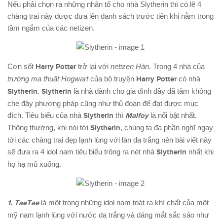
Nếu phải chọn ra những nhân tố cho nhà Slytherin thì có lẽ 4
chàng trai này được đưa lên danh sách trước tiên khi nằm trong
tầm ngắm của các netizen.
Cơn sốt
Harry Potter
trở lại với
netizen Hàn
. Trong 4 nhà của
trường ma thuật Hogwart
của bộ truyện
Harry Potter
có nhà
Slytherin
.
Slytherin
là nhà dành cho gia đình đầy dã tâm không
che đậy phương pháp cũng như thủ đoạn để đạt được mục
đích. Tiêu biểu của nhà
Slytherin
thì
Malfoy
là nổi bật nhất.
Thông thường, khi nói tới
Slytherin
, chúng ta đa phần nghĩ ngay
tới các chàng trai đẹp lạnh lùng với làn da trắng nên bài viết này
sẽ đưa ra 4 idol nam tiêu biểu trông ra nét nhà
Slytherin
nhất khi
họ hạ mũ xuống.
1. TaeTae
là một trong những idol nam toát ra khí chất của một
mỹ nam lạnh lùng với nước da trắng và dáng mắt sắc sảo như