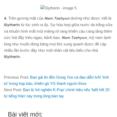
4.
Trên gương mặt của
Nam Taehyun
dường như được viết là
Slytherin
từ lúc sinh ra ấy. Sự hòa hợp giữa nước da trắng sữa
và khuôn hình mắt mũi miệng rõ ràng khiến cậu càng tăng thêm
sức hút đầy kiêu ngạo, bảnh bao.
Nam Taehyun
, mỹ nam lạnh
lùng như muốn đóng băng mọi thứ xung quanh được đề cập
nhiều lần trước đây như một nhân vật tiêu biểu cho nhà
Slytherin
.
Previous Post:
Bạn gái tin đồn Gong Yoo và đạo diễn tvN ‘tình
tứ’ trong họp báo, khiến gà YG thành người thừa
Next Post:
Bạn là ‘kẻ nghiện K-Pop’ chính hiệu nếu ‘biết hết 20
từ tiếng Hàn’ này trong lòng bàn tay
Bài viết mới: