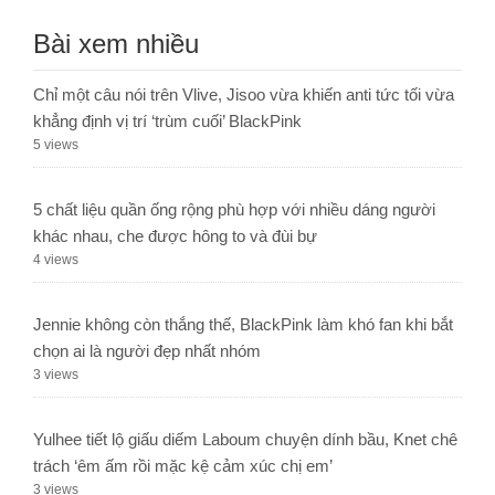
Bài xem nhiều
Chỉ một câu nói trên Vlive, Jisoo vừa khiến anti tức tối vừa
khẳng định vị trí ‘trùm cuối’ BlackPink
5 views
5 chất liệu quần ống rộng phù hợp với nhiều dáng người
khác nhau, che được hông to và đùi bự
4 views
Jennie không còn thắng thế, BlackPink làm khó fan khi bắt
chọn ai là người đẹp nhất nhóm
3 views
Yulhee tiết lộ giấu diếm Laboum chuyện dính bầu, Knet chê
trách ‘êm ấm rồi mặc kệ cảm xúc chị em’
3 views