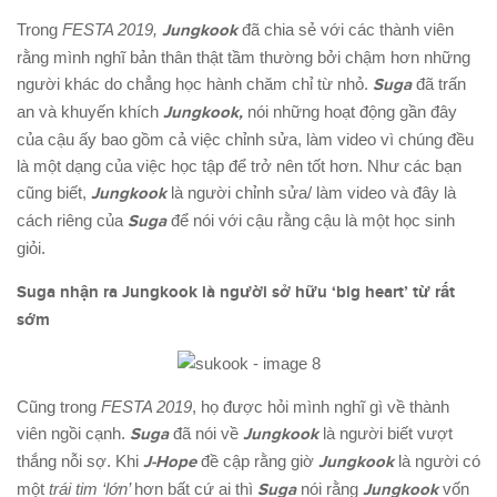
Trong
FESTA 2019,
Jungkook
đã chia sẻ với các thành viên
rằng mình nghĩ bản thân thật tầm thường bởi chậm hơn những
người khác do chẳng học hành chăm chỉ từ nhỏ.
Suga
đã trấn
an và khuyến khích
Jungkook,
nói những hoạt động gần đây
của cậu ấy bao gồm cả việc chỉnh sửa, làm video vì chúng đều
là một dạng của việc học tập để trở nên tốt hơn. Như các bạn
cũng biết,
Jungkook
là người chỉnh sửa/ làm video và đây là
cách riêng của
Suga
để nói với cậu rằng cậu là một học sinh
giỏi.
Suga nhận ra Jungkook là ng
ười
sở hữu ‘big heart’ từ rất
s
ớm
Cũng trong
FESTA 2019
, họ được hỏi mình nghĩ gì về thành
viên ngồi cạnh.
Suga
đã nói về
Jungkook
là người biết vượt
thắng nỗi sợ. Khi
J-Hope
đề cập rằng giờ
Jungkook
là người có
một
trái tim ‘lớn’
hơn bất cứ ai thì
Suga
nói rằng
Jungkook
vốn