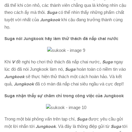
đã thế khi còn nhỏ, các thành viên chẳng qua là không nhìn cậu
theo cách ấy mà thôi.
Suga
có thể nhìn thấy những phẩm chất
tuyệt vời nhất của
Jungkook
khi cậu đang trưởng thành cùng
họ.
Suga nói Jungkook hãy làm th
ử
thách đá nắp chai nước
Khi
V
đề nghị họ chơi thử thách đá nắp chai nước,
Suga
ngay
lúc đó đã nói Jungkook làm nó,
Suga
hoàn toàn có niềm tin vào
Jungkook
sẽ thực hiện thử thách một cách hoàn hảo. Và kết
quả,
Jungkook
đã có màn đá nắp chai siêu ngầu và cực đẹp!!
Suga nhận thấy sự chăm chỉ trong công việc của Jungkook
Trong một bài phỏng vấn trên tạp chí,
Suga
được yêu cầu gửi
một lời nhắn tới
Jungkook
. Và đây là thông điệp gửi từ
Suga
tới