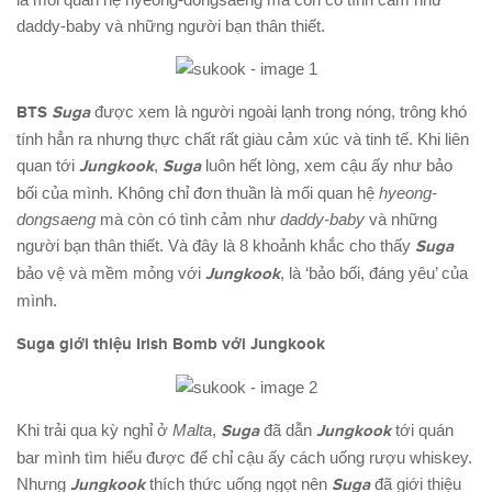
daddy-baby và những người bạn thân thiết.
BTS
Suga
được xem là người ngoài lạnh trong nóng, trông khó
tính hẳn ra nhưng thực chất rất giàu cảm xúc và tinh tế. Khi liên
quan tới
Jungkook
,
Suga
luôn hết lòng, xem cậu ấy như bảo
bối của mình. Không chỉ đơn thuần là mối quan hệ
hyeong-
dongsaeng
mà còn có tình cảm như
daddy-baby
và những
người bạn thân thiết. Và đây là 8 khoảnh khắc cho thấy
Suga
bảo vệ và mềm mỏng với
Jungkook
, là ‘bảo bối, đáng yêu’ của
mình.
Suga gi
ới
thiệu Irish Bomb v
ới
Jungkook
Khi trải qua kỳ nghỉ ở
Malta
,
Suga
đã dẫn
Jungkook
tới quán
bar mình tìm hiểu được để chỉ cậu ấy cách uống rượu whiskey.
Nhưng
Jungkook
thích thức uống ngọt nên
Suga
đã giới thiệu