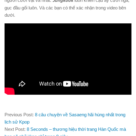
người cười vật vã nhất.
Jungkook
luôn khiến cậu ấy cười ngã,
gục đầu gối luôn. Và các bạn có thể xác nhận trong video bên
dưới.
Previous Post:
8 câu chuyện về Sasaeng hãi hùng nhất trong
lịch sử Kpop
Next Post:
8 Seconds – thương hiệu thời trang Hàn Quốc mà