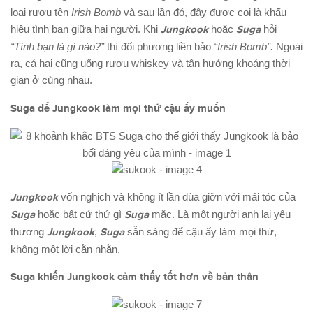
loại rượu tên
Irish Bomb
và sau lần đó, đây được coi là khẩu
hiệu tình bạn giữa hai người. Khi
Jungkook
hoặc
Suga
hỏi
“Tình bạn là gì nào?”
thì đối phương liền bảo
“Irish Bomb”.
Ngoài
ra, cả hai cũng uống rượu whiskey và tận hưởng khoảng thời
gian ở cùng nhau.
Suga để Jungkook làm mọi th
ứ
cậu ấy muốn
Jungkook
vốn nghịch và không ít lần đùa giỡn với mái tóc của
Suga
hoặc bất cứ thứ gì
Suga
mặc. Là một người anh lại yêu
thương
Jungkook
,
Suga
sẵn sàng để cậu ấy làm mọi thứ,
không một lời cằn nhằn.
Suga khiến Jungkook cảm thấy tốt hơn về bản thân