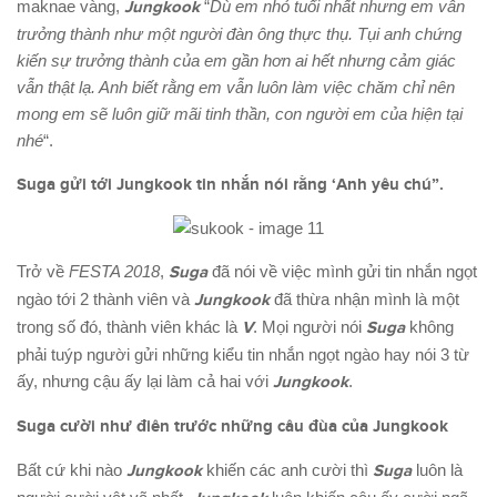
maknae vàng,
Jungkook
“
Dù em nhỏ tuổi nhất nhưng em vẫn
trưởng thành như một người đàn ông thực thụ. Tụi anh chứng
kiến sự trưởng thành của em gần hơn ai hết nhưng cảm giác
vẫn thật lạ. Anh biết rằng em vẫn luôn làm việc chăm chỉ nên
mong em sẽ luôn giữ mãi tinh thần, con người em của hiện tại
nhé
“.
Suga g
ửi
tới Jungkook tin nhắn nói rằng ‘Anh yêu chú”.
Trở về
FESTA 2018
,
Suga
đã nói về việc mình gửi tin nhắn ngọt
ngào tới 2 thành viên và
Jungkook
đã thừa nhận mình là một
trong số đó, thành viên khác là
V
. Mọi người nói
Suga
không
phải tuýp người gửi những kiểu tin nhắn ngọt ngào hay nói 3 từ
ấy, nhưng cậu ấy lại làm cả hai với
Jungkook
.
Suga cười như điên trước những câu đùa của Jungkook
Bất cứ khi nào
Jungkook
khiến các anh cười thì
Suga
luôn là