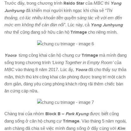
Trước đây, trong chương trình
Raido Star
của
MBC
thì
Yong
Junhyung
đã khiến mọi người kinh ngạc khi chia sẻ
“Thi
thoảng, có lúc nhiều khoản tiền quyền sáng tác về với em đến
mức em không thể cán đán nổi”
. Lúc này, cả
Yong Junhyung
như thế cũng đang sở hữu căn hộ
Trimage
cho riêng mình.
Yoora
từng công khai căn hộ chung cư
Trimage
mà mình đang
sống trong chương trình
‘Living Together in Empty Room’
của
MBC
vào tháng 8 năm 2017. Lúc ấy,
Yoora
đã cho thấy sự thỏa
mãn, thích thú khi công khai căn phòng được trang trí một cách
đơn giản, đáng yêu cùng phòng khách rộng rãi thêm chiếc bàn
ăn cứng cáp nữa.
Chàng trai của nhóm
Block B –
Park Kyung
được biết cũng
đang sống ở căn hộ chung cư
Trimage
. Vào tháng 5 năm ngoái,
anh chàng đã chia sẻ việc mình đang sống ở đấy cùng với
Kim