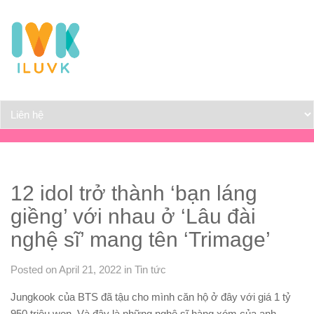
12 idol trở thành ‘bạn láng
giềng’ với nhau ở ‘Lâu đài
nghệ sĩ’ mang tên ‘Trimage’
Posted on April 21, 2022
in
Tin tức
Jungkook của BTS đã tậu cho mình căn hộ ở đây với giá 1 tỷ
950 triệu won. Và đây là những nghệ sĩ hàng xóm của anh