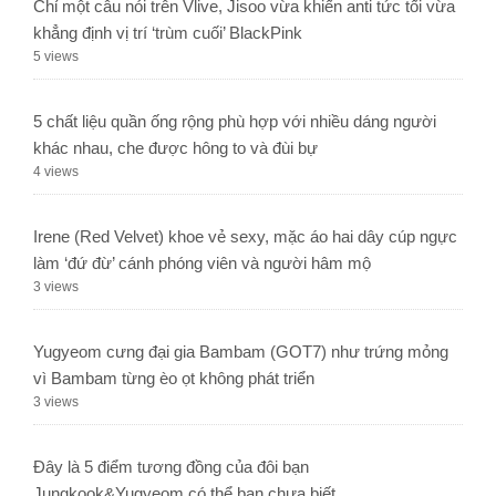
Chỉ một câu nói trên Vlive, Jisoo vừa khiến anti tức tối vừa
khẳng định vị trí ‘trùm cuối’ BlackPink
5 views
5 chất liệu quần ống rộng phù hợp với nhiều dáng người
khác nhau, che được hông to và đùi bự
4 views
Irene (Red Velvet) khoe vẻ sexy, mặc áo hai dây cúp ngực
làm ‘đứ đừ’ cánh phóng viên và người hâm mộ
3 views
Yugyeom cưng đại gia Bambam (GOT7) như trứng mỏng
vì Bambam từng èo ọt không phát triển
3 views
Đây là 5 điểm tương đồng của đôi bạn
Jungkook&Yugyeom có thể bạn chưa biết