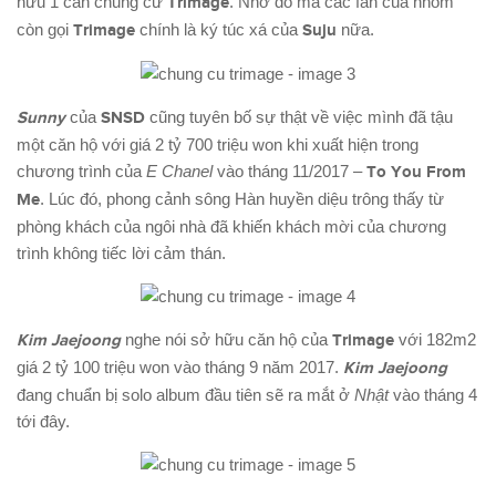
hữu 1 căn chung cư
Trimage
. Nhờ đó mà các fan của nhóm
còn gọi
Trimage
chính là ký túc xá của
Suju
nữa.
Sunny
của
SNSD
cũng tuyên bố sự thật về việc mình đã tậu
một căn hộ với giá 2 tỷ 700 triệu won khi xuất hiện trong
chương trình của
E Chanel
vào tháng 11/2017 –
To You From
Me
. Lúc đó, phong cảnh sông Hàn huyền diệu trông thấy từ
phòng khách của ngôi nhà đã khiến khách mời của chương
trình không tiếc lời cảm thán.
Kim Jaejoong
nghe nói sở hữu căn hộ của
Trimage
với 182m2
giá 2 tỷ 100 triệu won vào tháng 9 năm 2017.
Kim Jaejoong
đang chuẩn bị solo album đầu tiên sẽ ra mắt ở
Nhật
vào tháng 4
tới đây.