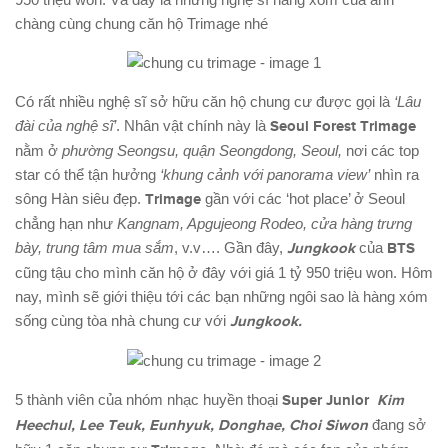
chàng cùng chung căn hộ Trimage nhé
Có rất nhiều nghệ sĩ sở hữu căn hộ chung cư được gọi là
‘Lâu
đài của nghệ sĩ’
. Nhân vật chính này là
Seoul Forest Trimage
nằm ở
phường Seongsu, quận Seongdong, Seoul,
nơi các top
star có thể tận hưởng
‘khung cảnh với panorama view’
nhìn ra
sông Hàn siêu đẹp.
Trimage
gần với các ‘hot place’ ở Seoul
chẳng hạn như
Kangnam, Apgujeong Rodeo, cửa hàng trưng
bày, trung tâm mua sắm
, v.v…. Gần đây,
Jungkook
của
BTS
cũng tậu cho mình căn hộ ở đây với giá 1 tỷ 950 triệu won. Hôm
nay, mình sẽ giới thiệu tới các bạn những ngôi sao là hàng xóm
sống cùng tòa nhà chung cư với
Jungkook.
5 thành viên của nhóm nhạc huyền thoại
Super Junior
Kim
Heechul, Lee Teuk, Eunhyuk, Donghae, Choi Siwon
đang sở