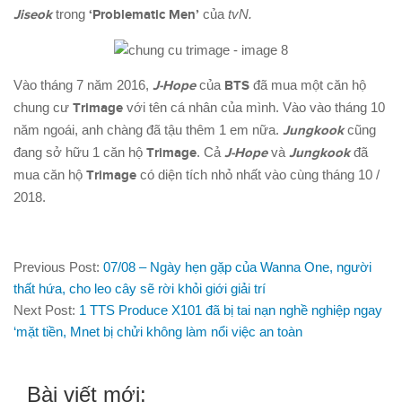
Jiseok
trong
‘Problematic Men’
của
tvN.
Vào tháng 7 năm 2016,
J-Hope
của
BTS
đã mua một căn hộ
chung cư
Trimage
với tên cá nhân của mình. Vào vào tháng 10
năm ngoái, anh chàng đã tậu thêm 1 em nữa.
Jungkook
cũng
đang sở hữu 1 căn hộ
Trimage
. Cả
J-Hope
và
Jungkook
đã
mua căn hộ
Trimage
có diện tích nhỏ nhất vào cùng tháng 10 /
2018.
Previous Post:
07/08 – Ngày hẹn gặp của Wanna One, người
thất hứa, cho leo cây sẽ rời khỏi giới giải trí
Next Post:
1 TTS Produce X101 đã bị tai nạn nghề nghiệp ngay
‘mặt tiền, Mnet bị chửi không làm nổi việc an toàn
Bài viết mới: